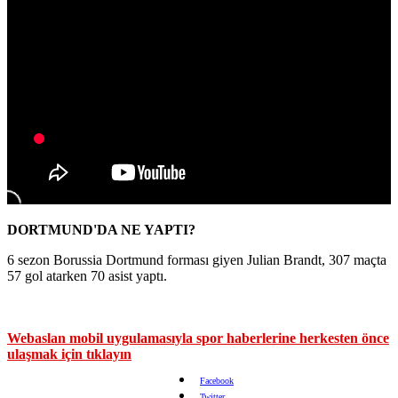
DORTMUND'DA NE YAPTI?
6 sezon Borussia Dortmund forması giyen Julian Brandt, 307 maçta
57 gol atarken 70 asist yaptı.
Webaslan mobil uygulamasıyla spor haberlerine herkesten önce
ulaşmak için tıklayın
Facebook
Twitter