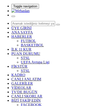
Toggle navigation
ÜYE GİRİŞİ
ANA SAYFA
HABERLER
FUTBOL
BASKETBOL
İLK 11 KUR
PUAN DURUMU
STSL
UEFA Avrupa Ligi
FİKSTÜR
STSL
KADRO
CANLI ANLATIM
GALERİLER
VİDEOLAR
TV'DE BUGÜN
CANLI SKORLAR
BİZİ TAKİP EDİN
FACEBOOK