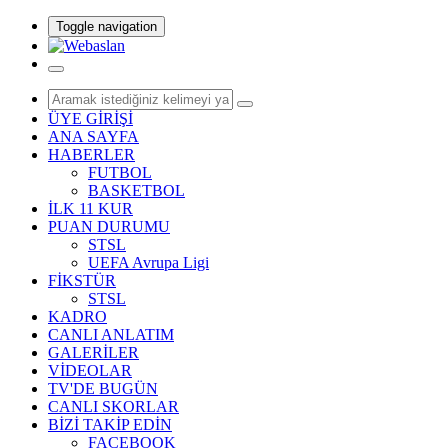
Toggle navigation
ÜYE GİRİŞİ
ANA SAYFA
HABERLER
FUTBOL
BASKETBOL
İLK 11 KUR
PUAN DURUMU
STSL
UEFA Avrupa Ligi
FİKSTÜR
STSL
KADRO
CANLI ANLATIM
GALERİLER
VİDEOLAR
TV'DE BUGÜN
CANLI SKORLAR
BİZİ TAKİP EDİN
FACEBOOK