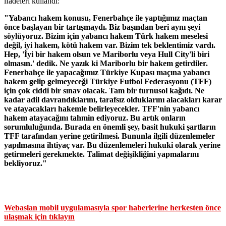
ifadeleri kullandı:
"Yabancı hakem konusu, Fenerbahçe ile yaptığımız maçtan
önce başlayan bir tartışmaydı. Biz başından beri aynı şeyi
söylüyoruz. Bizim için yabancı hakem Türk hakem meselesi
değil, iyi hakem, kötü hakem var. Bizim tek beklentimiz vardı.
Hep, 'İyi bir hakem olsun ve Mariborlu veya Hull City'li biri
olmasın.' dedik. Ne yazık ki Mariborlu bir hakem getirdiler.
Fenerbahçe ile yapacağımız Türkiye Kupası maçına yabancı
hakem gelip gelmeyeceği Türkiye Futbol Federasyonu (TFF)
için çok ciddi bir sınav olacak. Tam bir turnusol kağıdı. Ne
kadar adil davrandıklarını, tarafsız olduklarını alacakları karar
ve atayacakları hakemle belirleyecekler. TFF'nin yabancı
hakem atayacağını tahmin ediyoruz. Bu artık onların
sorumluluğunda. Burada en önemli şey, basit hukuki şartların
TFF tarafından yerine getirilmesi. Bununla ilgili düzenlemeler
yapılmasına ihtiyaç var. Bu düzenlemeleri hukuki olarak yerine
getirmeleri gerekmekte. Talimat değişikliğini yapmalarını
bekliyoruz."
Webaslan mobil uygulamasıyla spor haberlerine herkesten önce
ulaşmak için tıklayın