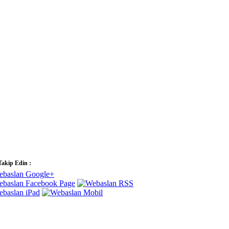
Takip Edin :