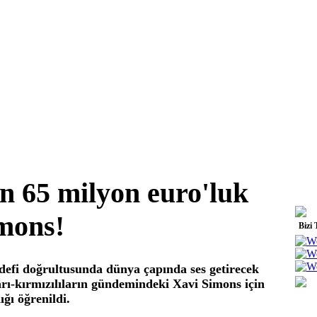
n 65 milyon euro'luk
mons!
Bizi 
defi doğrultusunda dünya çapında ses getirecek
Sarı-kırmızılıların gündemindeki Xavi Simons için
dığı öğrenildi.