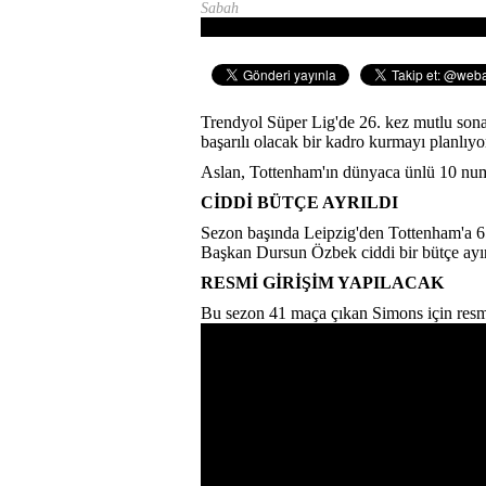
Sabah
Trendyol Süper Lig'de 26. kez mutlu sona
başarılı olacak bir kadro kurmayı planlıyo
Aslan, Tottenham'ın dünyaca ünlü 10 numa
CİDDİ BÜTÇE AYRILDI
Sezon başında Leipzig'den Tottenham'a 65
Başkan Dursun Özbek ciddi bir bütçe ayır
RESMİ GİRİŞİM YAPILACAK
Bu sezon 41 maça çıkan Simons için resm