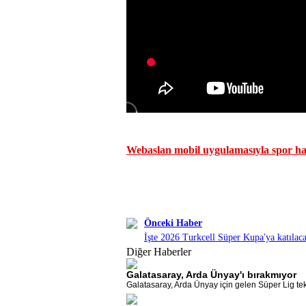
Webaslan mobil uygulamasıyla spor hab
Önceki Haber
İşte 2026 Turkcell Süper Kupa'ya katılac
Diğer Haberler
Galatasaray, Arda Ünyay'ı bırakmıyor
Galatasaray, Arda Ünyay için gelen Süper Lig tekl