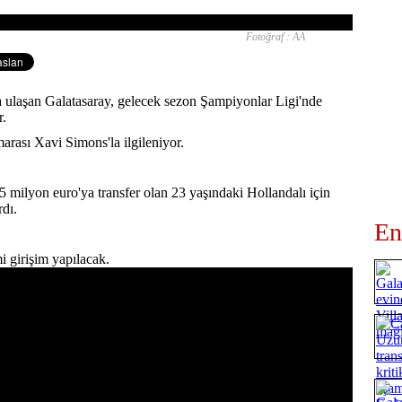
Fotoğraf : AA
 ulaşan Galatasaray, gelecek sezon Şampiyonlar Ligi'nde
r.
rası Xavi Simons'la ilgileniyor.
 milyon euro'ya transfer olan 23 yaşındaki Hollandalı için
dı.
En
i girişim yapılacak.