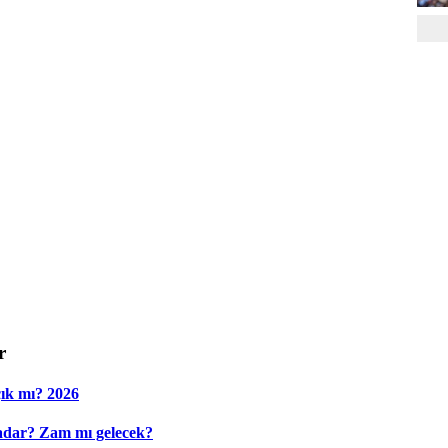
r
çık mı? 2026
Kadar? Zam mı gelecek?