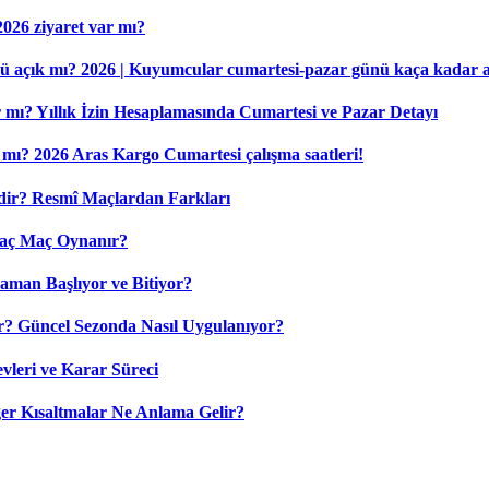
 2026 ziyaret var mı?
ü açık mı? 2026 | Kuyumcular cumartesi-pazar günü kaça kadar 
ır mı? Yıllık İzin Hesaplamasında Cumartesi ve Pazar Detayı
mı? 2026 Aras Kargo Cumartesi çalışma saatleri!
dir? Resmî Maçlardan Farkları
Kaç Maç Oynanır?
aman Başlıyor ve Bitiyor?
? Güncel Sezonda Nasıl Uygulanıyor?
leri ve Karar Süreci
 Kısaltmalar Ne Anlama Gelir?