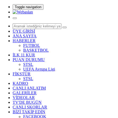
Toggle navigation
ÜYE GİRİŞİ
ANA SAYFA
HABERLER
FUTBOL
BASKETBOL
İLK 11 KUR
PUAN DURUMU
STSL
UEFA Avrupa Ligi
FİKSTÜR
STSL
KADRO
CANLI ANLATIM
GALERİLER
VİDEOLAR
TV'DE BUGÜN
CANLI SKORLAR
BİZİ TAKİP EDİN
FACEBOOK