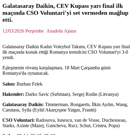
Galatasaray Daikin, CEV Kupası yarı final ilk
maçında CSO Voluntari'yi set vermeden mağlup
etti.
12/03/2026 Perşembe
Anadolu Ajansı
Galatasaray Daikin Kadın Voleybol Takımı, CEV Kupası yarı final
ilk maçında konuk ettiği Romanya temsilcisi CSO Voluntari'yi 3-0
yendi.
Eşleşmenin rövanş karşılaşması, 18 Mart Çarşamba günü
Romanya'da oynanacak.
Salon:
Burhan Felek
Hakemler:
Darko Savic (Sırbistan), Sergej Rodin (Litvanya)
Galatasaray Daikin:
Timmerman, Bongaerts, İlkin Aydın, Wang,
Carutasu, Sylla (Eylül Akarçeşme Yatgın, Frantti)
CSO Voluntari:
Radosova, Ionescu, van de Vosse, Duchesneau,
Starks, Axinte (Mazej, Guncheva, Ruci, Schut, Cristea, Popa)