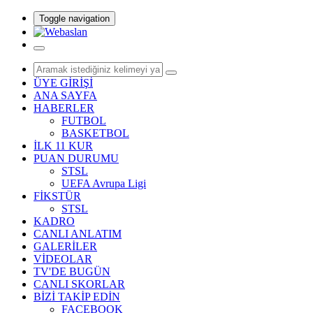
Toggle navigation
ÜYE GİRİŞİ
ANA SAYFA
HABERLER
FUTBOL
BASKETBOL
İLK 11 KUR
PUAN DURUMU
STSL
UEFA Avrupa Ligi
FİKSTÜR
STSL
KADRO
CANLI ANLATIM
GALERİLER
VİDEOLAR
TV'DE BUGÜN
CANLI SKORLAR
BİZİ TAKİP EDİN
FACEBOOK