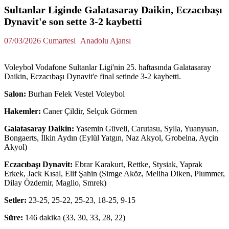
Sultanlar Liginde Galatasaray Daikin, Eczacıbaşı
Dynavit'e son sette 3-2 kaybetti
07/03/2026 Cumartesi
Anadolu Ajansı
Voleybol Vodafone Sultanlar Ligi'nin 25. haftasında Galatasaray
Daikin, Eczacıbaşı Dynavit'e final setinde 3-2 kaybetti.
Salon:
Burhan Felek Vestel Voleybol
Hakemler:
Caner Çildir, Selçuk Görmen
Galatasaray Daikin:
Yasemin Güveli, Carutasu, Sylla, Yuanyuan,
Bongaerts, İlkin Aydın (Eylül Yatgın, Naz Akyol, Grobelna, Ayçin
Akyol)
Eczacıbaşı Dynavit:
Ebrar Karakurt, Rettke, Stysiak, Yaprak
Erkek, Jack Kısal, Elif Şahin (Simge Aköz, Meliha Diken, Plummer,
Dilay Özdemir, Maglio, Smrek)
Setler:
23-25, 25-22, 25-23, 18-25, 9-15
Süre:
146 dakika (33, 30, 33, 28, 22)