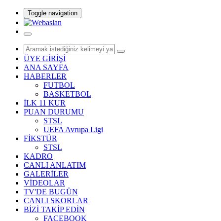
Toggle navigation
ÜYE GİRİŞİ
ANA SAYFA
HABERLER
FUTBOL
BASKETBOL
İLK 11 KUR
PUAN DURUMU
STSL
UEFA Avrupa Ligi
FİKSTÜR
STSL
KADRO
CANLI ANLATIM
GALERİLER
VİDEOLAR
TV'DE BUGÜN
CANLI SKORLAR
BİZİ TAKİP EDİN
FACEBOOK