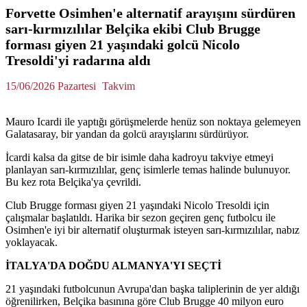
Forvette Osimhen'e alternatif arayışını sürdüren
sarı-kırmızılılar Belçika ekibi Club Brugge
forması giyen 21 yaşındaki golcü Nicolo
Tresoldi'yi radarına aldı
15/06/2026 Pazartesi
Takvim
Mauro Icardi ile yaptığı görüşmelerde henüz son noktaya gelemeyen
Galatasaray, bir yandan da golcü arayışlarını sürdürüyor.
İcardi kalsa da gitse de bir isimle daha kadroyu takviye etmeyi
planlayan sarı-kırmızılılar, genç isimlerle temas halinde bulunuyor.
Bu kez rota Belçika'ya çevrildi.
Club Brugge forması giyen 21 yaşındaki Nicolo Tresoldi için
çalışmalar başlatıldı. Harika bir sezon geçiren genç futbolcu ile
Osimhen'e iyi bir alternatif oluşturmak isteyen sarı-kırmızılılar, nabız
yoklayacak.
İTALYA'DA DOĞDU ALMANYA'YI SEÇTİ
21 yaşındaki futbolcunun Avrupa'dan başka taliplerinin de yer aldığı
öğrenilirken, Belçika basınına göre Club Brugge 40 milyon euro