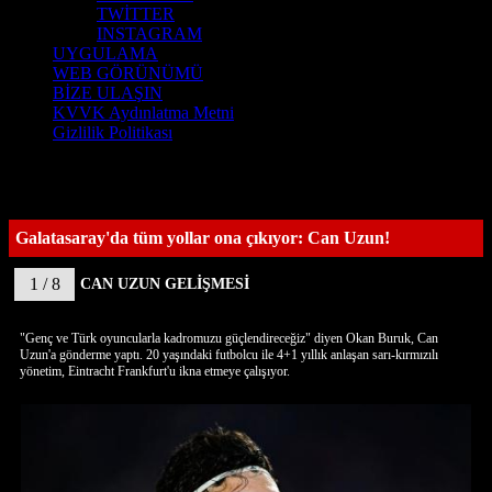
TWİTTER
INSTAGRAM
UYGULAMA
WEB GÖRÜNÜMÜ
BİZE ULAŞIN
KVVK Aydınlatma Metni
Gizlilik Politikası
Galatasaray'da tüm yollar ona çıkıyor: Can Uzun!
1 / 8
CAN UZUN GELİŞMESİ
"Genç ve Türk oyuncularla kadromuzu güçlendireceğiz" diyen Okan Buruk, Can
Uzun'a gönderme yaptı. 20 yaşındaki futbolcu ile 4+1 yıllık anlaşan sarı-kırmızılı
yönetim, Eintracht Frankfurt'u ikna etmeye çalışıyor.