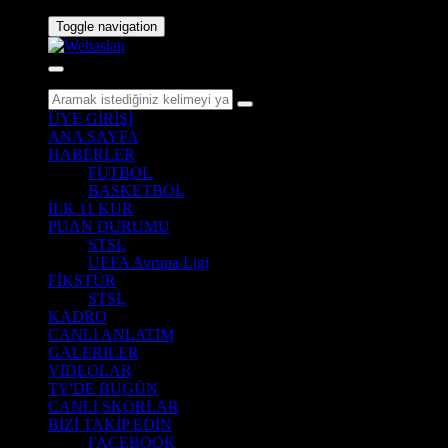
Toggle navigation
ÜYE GİRİŞİ
ANA SAYFA
HABERLER
FUTBOL
BASKETBOL
İLK 11 KUR
PUAN DURUMU
STSL
UEFA Avrupa Ligi
FİKSTÜR
STSL
KADRO
CANLI ANLATIM
GALERİLER
VİDEOLAR
TV'DE BUGÜN
CANLI SKORLAR
BİZİ TAKİP EDİN
FACEBOOK