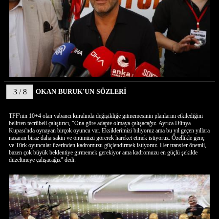
3 / 8
OKAN BURUK'UN SÖZLERİ
TFF'nin 10+4 olan yabancı kuralında değişikliğe gitmemesinin planlarını etkilediğini
belirten tecrübeli çalıştırıcı, "Ona göre adapte olmaya çalışacağız. Ayrıca Dünya
Kupası'nda oynayan birçok oyuncu var. Eksiklerimizi biliyoruz ama bu yıl geçen yıllara
nazaran biraz daha sakin ve önümüzü görerek hareket etmek istiyoruz. Özellikle genç
ve Türk oyuncular üzerinden kadromuzu güçlendirmek istiyoruz. Her transfer önemli,
bazen çok büyük beklentiye girmemek gerekiyor ama kadromuzu en güçlü şekilde
düzeltmeye çalışacağız" dedi.