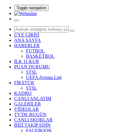
Toggle navigation
ÜYE GİRİŞİ
ANA SAYFA
HABERLER
FUTBOL
BASKETBOL
İLK 11 KUR
PUAN DURUMU
STSL
UEFA Avrupa Ligi
FİKSTÜR
STSL
KADRO
CANLI ANLATIM
GALERİLER
VİDEOLAR
TV'DE BUGÜN
CANLI SKORLAR
BİZİ TAKİP EDİN
FACEBOOK