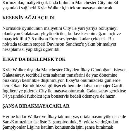
Kırmızılılar, maliyeti çok fazla bulunan Manchester City'nin 34
yaşındaki sağ beki Kyle Walker için tekrar masaya oturacak.
KESENİN AĞZI AÇILDI
Normalde oyuncunun maliyetini City ile yarı yarıya bölüşmeyi
planlayan Galatasaraylı yöneticiler, bu kez kesenin ağzını açtı ve
maaş teklifini 3.5 milyon Euro seviyesine kadar çekecek. Bu
noktada takımın stoperi Davinson Sanchez'e yakın bir maliyet
hesaplaması yapıldığı öğrenildi.
İLKAY'DA BEKLEMEK YOK
Kyle Walker dışında Manchester City'den İlkay Gündoğan'ı isteyen
Galatasaray, tecrübeli orta sahanın transferini de yaz dönemine
bırakmayı kesinlikle düşünmüyor. İlkay'la önümüzdeki günlerde
hem Okan Buruk bizzat görüşecek hem de İtalyan menajer Gardi
İngiltere'ye giderek City ile masaya oturacak. Galatasaray gerekirse
34 yaşındaki futbolcu için bonservis bedeli ödemeye de hazır.
ŞANSA BIRAKMAYACAKLAR
Her ne kadar Walker ve İlkay takımın yaş ortalamasını yükseltse de
Sarı-Kırmızılılar üst üste 3. şampiyonluk, 5. yıldız ve doğrudan
Şampiyonlar Ligi'ne katılım konusunda işini şansa bırakmak