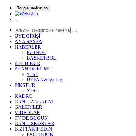
Toggle navigation
ÜYE GİRİŞİ
ANA SAYFA
HABERLER
FUTBOL
BASKETBOL
İLK 11 KUR
PUAN DURUMU
STSL
UEFA Avrupa Ligi
FİKSTÜR
STSL
KADRO
CANLI ANLATIM
GALERİLER
VİDEOLAR
TV'DE BUGÜN
CANLI SKORLAR
BİZİ TAKİP EDİN
FACEBOOK