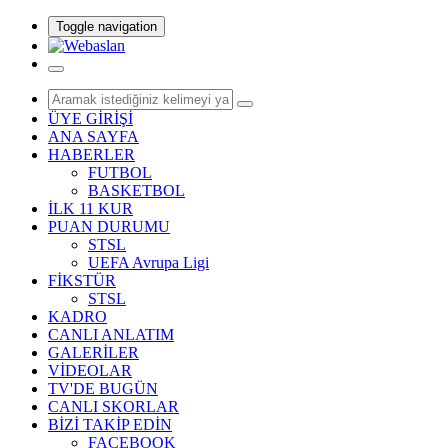
Toggle navigation
ÜYE GİRİŞİ
ANA SAYFA
HABERLER
FUTBOL
BASKETBOL
İLK 11 KUR
PUAN DURUMU
STSL
UEFA Avrupa Ligi
FİKSTÜR
STSL
KADRO
CANLI ANLATIM
GALERİLER
VİDEOLAR
TV'DE BUGÜN
CANLI SKORLAR
BİZİ TAKİP EDİN
FACEBOOK