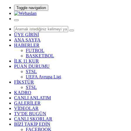
Toggle navigation
ÜYE GİRİŞİ
ANA SAYFA
HABERLER
FUTBOL
BASKETBOL
İLK 11 KUR
PUAN DURUMU
STSL
UEFA Avrupa Ligi
FİKSTÜR
STSL
KADRO
CANLI ANLATIM
GALERİLER
VİDEOLAR
TV'DE BUGÜN
CANLI SKORLAR
BİZİ TAKİP EDİN
FACEBOOK