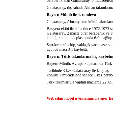
beraberlik alan Galatasaray, 6 mücadeleden
Galatasaray, dış sahada Alman takımlarına 
Bayern Münih ile 4. randevu
Galatasaray, Almanya'nın köklü takımlar
Bavyera ekibi ile daha önce 1972-1973 
Galatasaray, 2 maçta birer beraberlik ve y
kaldığı rakibine deplasmanda 6-0 mağlup ol
Sarı-kırmızılı ekip, yaklaşık yarım asır s
üçüncü maçı 3-1 kaybetti.
Bayern, Türk takımlarına hiç kaybetm
Bayern Münih, Avrupa kupalarında Türk t
Tarihinde 3 kez Galatasaray ile karşılaşan
konusu 7 mücadelede sadece 1 kez berab
Türk takımlarıyla yaptığı maçlarda 22 go
Webaslan mobil uygulamasıyla spor hab