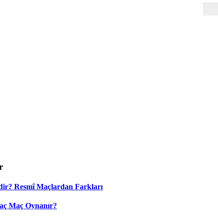
r
dir? Resmî Maçlardan Farkları
Kaç Maç Oynanır?