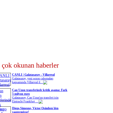
 çok okunan haberler
CANLI | Galatasaray - Villarreal
Galatasaray, yeni sezon çalışmaları
kapsamında Villarreal il...
Can Uzun transferinde kritik aşama: Fark
5 milyon euro
Galatasaray, Can Uzun'un transferi için
Eintracht Frankfurt ...
Diego Simeone, Victor Osimhen'den
vazgeçmiyor!