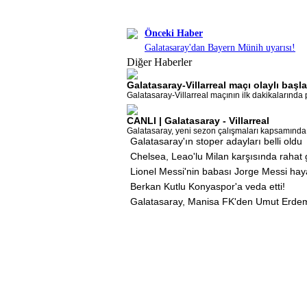
Önceki Haber
Galatasaray'dan Bayern Münih uyarısı!
Diğer Haberler
Galatasaray-Villarreal maçı olaylı başla
Galatasaray-Villarreal maçının ilk dakikalarında p
CANLI | Galatasaray - Villarreal
Galatasaray, yeni sezon çalışmaları kapsamında Vil
Galatasaray'ın stoper adayları belli oldu
Chelsea, Leao'lu Milan karşısında rahat g
Lionel Messi'nin babası Jorge Messi haya
Berkan Kutlu Konyaspor'a veda etti!
Galatasaray, Manisa FK'den Umut Erdem'