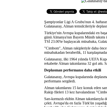
Şampiyonlar Ligi A Grubu'nun 4. haftas
Galatasaray, Alman temsilcileriyle deplas
Türkiye'nin Avrupa kupalarındaki en başarı
günü Almanya'nın Bayern Münih takımı il
TSİ 23.00'te başlayacak müsabaka, Galata
"Cimbom", Alman rakipleriyle daha önce ya
müsabakadan beraberlik, 11 karşılaşmadan 
Galatasaray, ilki 1964 yılında UEFA Kup
rekabette Alman takımlarına 32 gol attı. Sa
Deplasman performansı daha etkili
Galatasaray, Avrupa kupalarında deplasman
performans sergiledi.
Alman takımlarını 15 kez konuk eden sarı-k
Rakip fileleri 13 kez havalandıran "Cimb
Sarı-kırmızılı ekibin Alman takımlarıyla 
çekti. Avrupa'da en fazla Türk'ün yaşadı