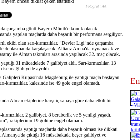
Fotoğraf : AA
ında çarşamba günü Bayern Münih'e konuk olacak
manda yapılan maçlarda daha başarılı bir performans sergiliyor.
lı ekibi olan sarı-kırmızılılar, "Devler Ligi"nde çarşamba
e deplasmanda karşılaşacak. Allianz Arena'da oynanacak ve
saray ile Alman takımları arasında yapılacak 32. maç olacak.
ptığı 31 mücadelede 7 galibiyet aldı. Sarı-kırmızılılar, 13
ise mağlubiyetle ayrıldı.
a Galipleri Kupası'nda Magdeburg ile yaptığı maçla başlayan
En
rı-kırmızılılar, kalesinde ise 49 gole engel olamadı.
da Alman ekiplerine karşı iç sahaya göre daha etkili bir
ırmızılılar, 2 galibiyet, 8 beraberlik ve 5 yenilgi yaşadı.
om", rakiplerinin 19 golüne engel olamadı.
deplasmanda yaptığı maçlarda daha başarılı olması ise dikkati
ğı Almanya'da çıktığı 16 müsabakada beşer galibiyet ve