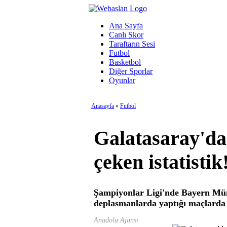
Ana Sayfa
Canlı Skor
Taraftarın Sesi
Futbol
Basketbol
Diğer Sporlar
Oyunlar
Anasayfa
»
Futbol
Galatasaray'da
çeken istatistik
Şampiyonlar Ligi'nde Bayern Mün
deplasmanlarda yaptığı maçlarda 
Anadolu Ajansı