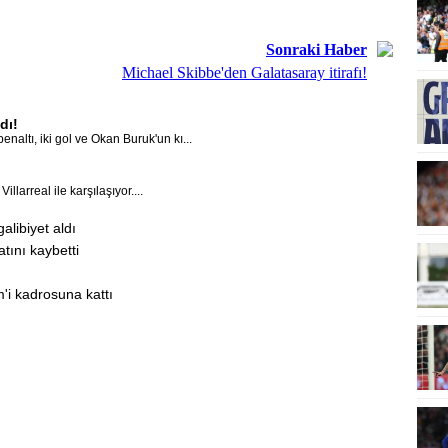
Sonraki Haber
Michael Skibbe'den Galatasaray itirafı!
dı!
enaltı, iki gol ve Okan Buruk'un kı...
larreal ile karşılaşıyor....
alibiyet aldı
tını kaybetti
i kadrosuna kattı