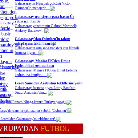
Galatasaray'ın Nijeryalı golcüsü Victor
Osimhen'in menajerle...
Galatasaray transferde gaza bastı: Üç
yıldız için hamle
Galatasaray yönetiminin Gabriel Martinelli,
Aleksey Batrakov...
Galatasaray'dan Osimhen'in takım
arkadaşına teklif hazırlığı!
Galatasaray'ın orta saha transferi için Napoli
forması giyen...
Galatasaray, Manisa FK'den Umut
Erdem'i kadrosuna kattı
Galatasaray, Manisa FK'den Umut Erdem'i
kadrosuna kattığını ...
Leroy Sane'den Arabistan tekliflerine yanıt
Galatasaray forması giyen Leroy Sane'nin
Suudi Arabistan'dan...
saray'da Renato Nhaga kararı: Türkiye yasağı
saray'da transfer çıkmazının sebebi: 'Osimhen'
Icardi'den Galatasaray'ın teklifine ret!
VRUPA'DAN
FUTBOL