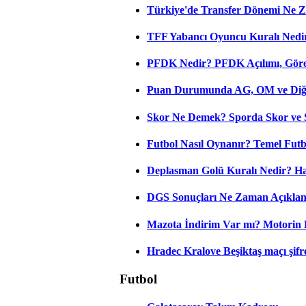
Türkiye'de Transfer Dönemi Ne Z
TFF Yabancı Oyuncu Kuralı Nedir
PFDK Nedir? PFDK Açılımı, Görev
Puan Durumunda AG, OM ve Diğer
Skor Ne Demek? Sporda Skor ve 
Futbol Nasıl Oynanır? Temel Futb
Deplasman Golü Kuralı Nedir? Ha
DGS Sonuçları Ne Zaman Açıkla
Mazota İndirim Var mı? Motorin 
Hradec Kralove Beşiktaş maçı şifres
Futbol