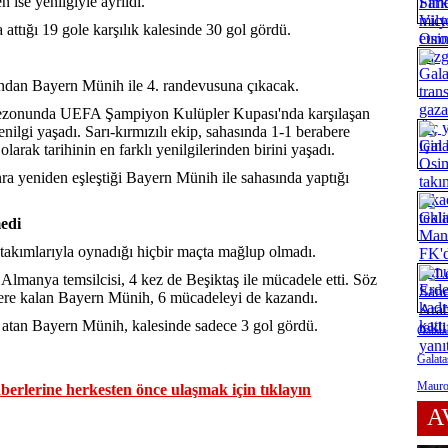
 ise yenilgiyle ayrıldı.
attığı 19 gole karşılık kalesinde 30 gol gördü.
ından Bayern Münih ile 4. randevusuna çıkacak.
sezonunda UEFA Şampiyon Kulüpler Kupası'nda karşılaşan
enilgi yaşadı. Sarı-kırmızılı ekip, sahasında 1-1 berabere
arak tarihinin en farklı yenilgilerinden birini yaşadı.
onra yeniden eşleştiği Bayern Münih ile sahasında yaptığı
edi
akımlarıyla oynadığı hiçbir maçta mağlup olmadı.
 Almanya temsilcisi, 4 kez de Beşiktaş ile mücadele etti. Söz
ere kalan Bayern Münih, 6 mücadeleyi de kazandı.
l atan Bayern Münih, kalesinde sadece 3 gol gördü.
Galata
Galata
Mauro 
erlerine herkesten önce ulaşmak için tıklayın
A