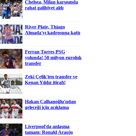
Chelsea, Milan karşısında
rahat galibiyet aldı
River Plate, Thiago
Almada'yı kadrosuna kattı
Ferran Torres PSG
yolunda! 50 milyon euroluk
transfer
Zeki Çelik'ten transfer ve
Kenan Yıldız itirafı!
Hakan Çalhanoğlu'ndan
geleceği için açıklama
Liverpool'da anlaşma
tamam: Ronald Araujo