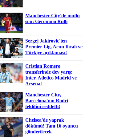
Manchester City'de mutlu
son: Geronimo Rulli
Sergej Jakirovic'ten
Premier Lig, Acun Ilıcalı ve
Türkiye açıklaması!
Cristian Romero
transferinde dev yarış:
Inter, Atletico Madrid ve
Arsenal
Manchester City,
Barcelona'nın Rodri
teklifini reddetti!
Chelsea'de yaprak
dökümü! Tam 16 oyuncu
gönderilecek