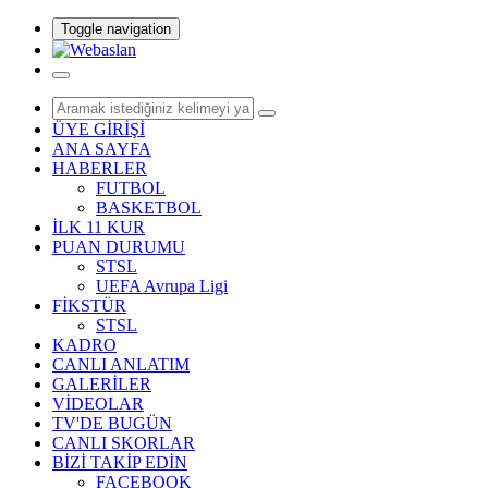
Toggle navigation
ÜYE GİRİŞİ
ANA SAYFA
HABERLER
FUTBOL
BASKETBOL
İLK 11 KUR
PUAN DURUMU
STSL
UEFA Avrupa Ligi
FİKSTÜR
STSL
KADRO
CANLI ANLATIM
GALERİLER
VİDEOLAR
TV'DE BUGÜN
CANLI SKORLAR
BİZİ TAKİP EDİN
FACEBOOK