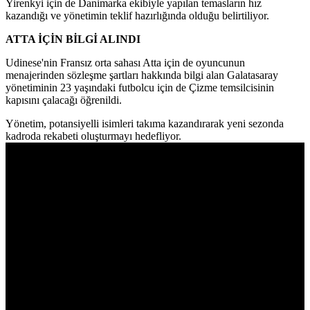
Yirenkyi için de Danimarka ekibiyle yapılan temasların hız
kazandığı ve yönetimin teklif hazırlığında olduğu belirtiliyor.
ATTA İÇİN BİLGİ ALINDI
Udinese'nin Fransız orta sahası Atta için de oyuncunun
menajerinden sözleşme şartları hakkında bilgi alan Galatasaray
yönetiminin 23 yaşındaki futbolcu için de Çizme temsilcisinin
kapısını çalacağı öğrenildi.
Yönetim, potansiyelli isimleri takıma kazandırarak yeni sezonda
kadroda rekabeti oluşturmayı hedefliyor.