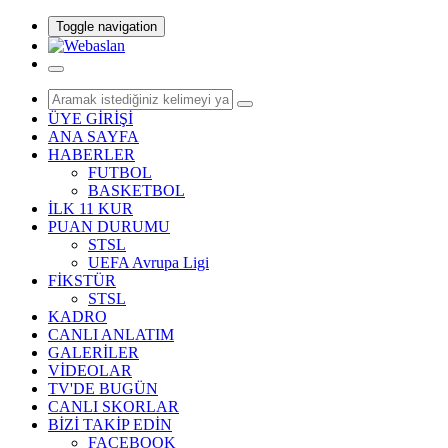
Toggle navigation
ÜYE GİRİŞİ
ANA SAYFA
HABERLER
FUTBOL
BASKETBOL
İLK 11 KUR
PUAN DURUMU
STSL
UEFA Avrupa Ligi
FİKSTÜR
STSL
KADRO
CANLI ANLATIM
GALERİLER
VİDEOLAR
TV'DE BUGÜN
CANLI SKORLAR
BİZİ TAKİP EDİN
FACEBOOK