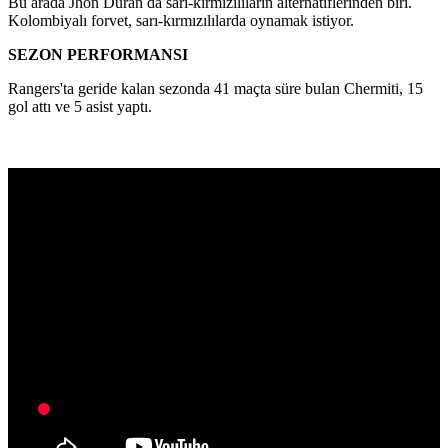
Bu arada Jhon Duran da sarı-kırmızılıların alternatiflerinden biri.
Kolombiyalı forvet, sarı-kırmızılılarda oynamak istiyor.
SEZON PERFORMANSI
Rangers'ta geride kalan sezonda 41 maçta süre bulan Chermiti, 15
gol attı ve 5 asist yaptı.