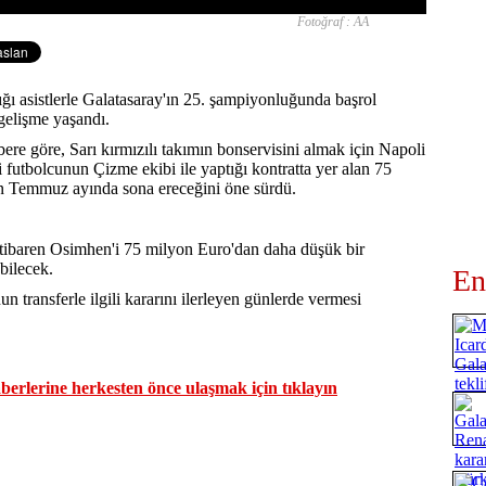
Fotoğraf : AA
ığı asistlerle Galatasaray'ın 25. şampiyonluğunda başrol
 gelişme yaşandı.
ere göre, Sarı kırmızılı takımın bonservisini almak için Napoli
 futbolcunun Çizme ekibi ile yaptığı kontratta yer alan 75
n Temmuz ayında sona ereceğini öne sürdü.
tibaren Osimhen'i 75 milyon Euro'dan daha düşük bir
bilecek.
En
n transferle ilgili kararını ilerleyen günlerde vermesi
erlerine herkesten önce ulaşmak için tıklayın