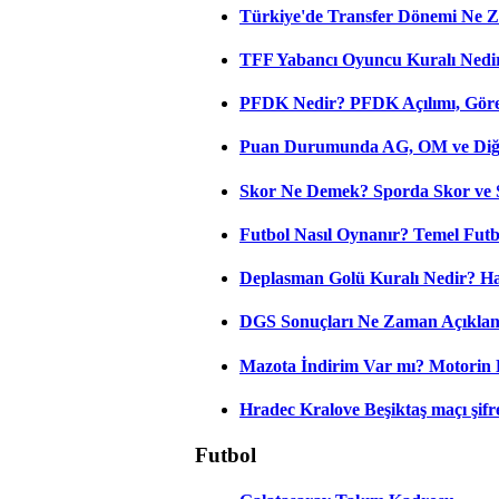
Türkiye'de Transfer Dönemi Ne Z
TFF Yabancı Oyuncu Kuralı Nedir
PFDK Nedir? PFDK Açılımı, Görev
Puan Durumunda AG, OM ve Diğer
Skor Ne Demek? Sporda Skor ve 
Futbol Nasıl Oynanır? Temel Futb
Deplasman Golü Kuralı Nedir? Ha
DGS Sonuçları Ne Zaman Açıkla
Mazota İndirim Var mı? Motorin 
Hradec Kralove Beşiktaş maçı şifres
Futbol