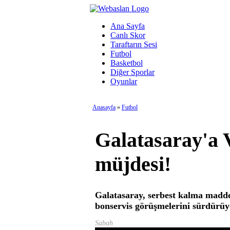
Ana Sayfa
Canlı Skor
Taraftarın Sesi
Futbol
Basketbol
Diğer Sporlar
Oyunlar
Anasayfa
»
Futbol
Galatasaray'a 
müjdesi!
Galatasaray, serbest kalma madde
bonservis görüşmelerini sürdürü
Sabah