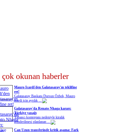
 çok okunan haberler
Mauro Icardi'den Galatasaray'ın teklifine
ret!
Galatasaray Başkanı Dursun Özbek, Mauro
Icardi için ayrılık ...
Galatasaray'da Renato Nhaga kararı:
Türkiye yasağı
Yabancı kontenjanı nedeniyle kiralık
gönderilmesi planlanan ...
Can Uzun transferinde kritik aşama: Fark