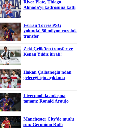
River Plate, Thiago
Almada'yı kadrosuna kattı
Ferran Torres PSG
yolunda! 50 milyon euroluk
transfer
Zeki Çelik'ten transfer ve
Kenan Yıldız itirafı!
Hakan Çalhanoğlu'ndan
geleceği için açıklama
Liverpool'da anlaşma
tamam: Ronald Araujo
Manchester City'de mutlu
son: Geronimo Rulli