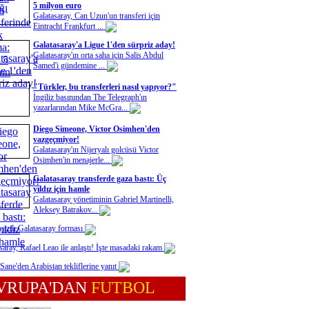
5 milyon euro
Galatasaray, Can Uzun'un transferi için
Eintracht Frankfurt ...
Galatasaray'a Ligue 1'den sürpriz aday!
Galatasaray'ın orta saha için Salis Abdul
Samed'i gündemine ...
"Türkler, bu transferleri nasıl yapıyor?"
İngiliz basınından The Telegraph'ın
yazarlarından Mike McGra...
Diego Simeone, Victor Osimhen'den
vazgeçmiyor!
Galatasaray'ın Nijeryalı golcüsü Victor
Osimhen'in menajerle...
Galatasaray transferde gaza bastı: Üç
yıldız için hamle
Galatasaray yönetiminin Gabriel Martinelli,
Aleksey Batrakov...
yazılı Galatasaray forması
saray, Rafael Leao ile anlaştı! İşte masadaki rakam
Sane'den Arabistan tekliflerine yanıt
VRUPA'DAN
FUTBOL