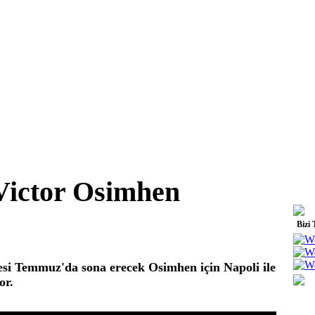
Victor Osimhen
Bizi 
si Temmuz'da sona erecek Osimhen için Napoli ile
yor.