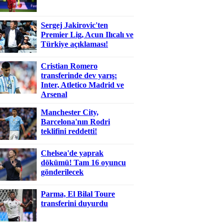
Sergej Jakirovic'ten
Premier Lig, Acun Ilıcalı ve
Türkiye açıklaması!
Cristian Romero
transferinde dev yarış:
Inter, Atletico Madrid ve
Arsenal
Manchester City,
Barcelona'nın Rodri
teklifini reddetti!
Chelsea'de yaprak
dökümü! Tam 16 oyuncu
gönderilecek
Parma, El Bilal Toure
transferini duyurdu