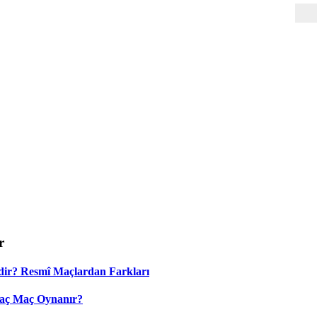
r
dir? Resmî Maçlardan Farkları
Kaç Maç Oynanır?