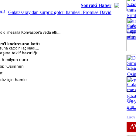
Sonraki Haber
ri!
Galatasaray'dan sürpriz golcü hamlesi: Promise David
ğı mesajla Konyaspor'a veda etti....
m'i kadrosuna kattı
a kattığını açıkladı....
ına teklif hazırlığı!
k 5 milyon euro
bi: 'Osimhen'
ıt
dız için hamle
Salah 
Galata
Leroy 
A