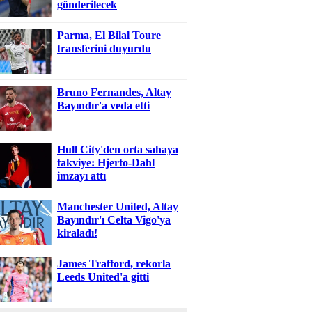
gönderilecek
Parma, El Bilal Toure
transferini duyurdu
Bruno Fernandes, Altay
Bayındır'a veda etti
Hull City'den orta sahaya
takviye: Hjerto-Dahl
imzayı attı
Manchester United, Altay
Bayındır'ı Celta Vigo'ya
kiraladı!
James Trafford, rekorla
Leeds United'a gitti