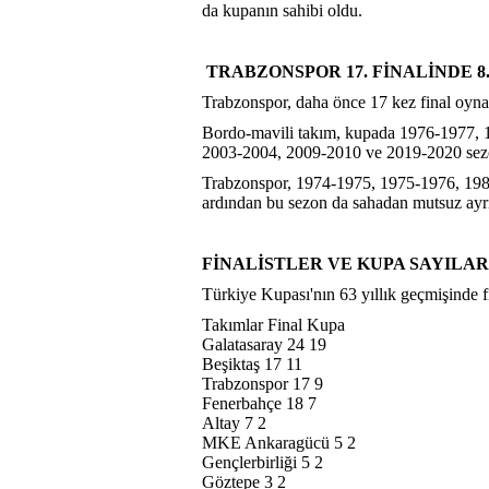
da kupanın sahibi oldu.
TRABZONSPOR 17. FİNALİNDE 8
Trabzonspor, daha önce 17 kez final oyna
Bordo-mavili takım, kupada 1976-1977,
2003-2004, 2009-2010 ve 2019-2020 sezon
Trabzonspor, 1974-1975, 1975-1976, 19
ardından bu sezon da sahadan mutsuz ayrı
FİNALİSTLER VE KUPA SAYILAR
Türkiye Kupası'nın 63 yıllık geçmişinde fi
Takımlar Final Kupa
Galatasaray 24 19
Beşiktaş 17 11
Trabzonspor 17 9
Fenerbahçe 18 7
Altay 7 2
MKE Ankaragücü 5 2
Gençlerbirliği 5 2
Göztepe 3 2