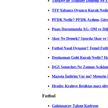
Türkiye'de Transfer Dönemi Ne Z
TFF Yabancı Oyuncu Kuralı Nedir
PFDK Nedir? PFDK Açılımı, Görev
Puan Durumunda AG, OM ve Diğer
Skor Ne Demek? Sporda Skor ve 
Futbol Nasıl Oynanır? Temel Futb
Deplasman Golü Kuralı Nedir? Ha
DGS Sonuçları Ne Zaman Açıkla
Mazota İndirim Var mı? Motorin 
Hradec Kralove Beşiktaş maçı şifres
Futbol
Galatasaray Takım Kadrosu