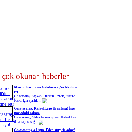
 çok okunan haberler
Mauro Icardi'den Galatasaray'ın teklifine
ret!
Galatasaray Başkanı Dursun Özbek, Mauro
Icardi için ayrılık ...
Galatasaray, Rafael Leao ile anlaştı! İşte
masadaki rakam
Galatasaray, Milan forması giyen Rafael Leao
ile anlaşma sağ...
Galatasaray'a Ligue 1'den sürpriz aday!