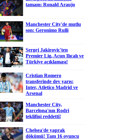
tamam: Ronald Araujo
Manchester City'de mutlu
son: Geronimo Rulli
Sergej Jakirovic'ten
Premier Lig, Acun Ilıcalı ve
Türkiye açıklaması!
Cristian Romero
transferinde dev yarış:
Inter, Atletico Madrid ve
Arsenal
Manchester City,
Barcelona'nın Rodri
teklifini reddetti!
Chelsea'de yaprak
dökümü! Tam 16 oyuncu