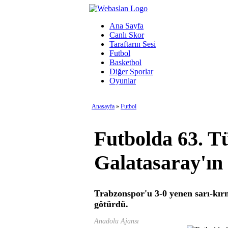
Ana Sayfa
Canlı Skor
Taraftarın Sesi
Futbol
Basketbol
Diğer Sporlar
Oyunlar
Anasayfa
»
Futbol
Futbolda 63. T
Galatasaray'ın
Trabzonspor'u 3-0 yenen sarı-kırm
götürdü.
Anadolu Ajansı