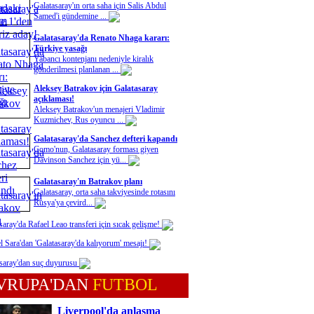
Galatasaray'ın orta saha için Salis Abdul
Samed'i gündemine ...
Galatasaray'da Renato Nhaga kararı:
Türkiye yasağı
Yabancı kontenjanı nedeniyle kiralık
gönderilmesi planlanan ...
Aleksey Batrakov için Galatasaray
açıklaması!
Aleksey Batrakov'un menajeri Vladimir
Kuzmichev, Rus oyuncu ...
Galatasaray'da Sanchez defteri kapandı
Como'nun, Galatasaray forması giyen
Davinson Sanchez için yü...
Galatasaray'ın Batrakov planı
Galatasaray, orta saha takviyesinde rotasını
Rusya'ya çevird...
saray'da Rafael Leao transferi için sıcak gelişme!
l Sara'dan 'Galatasaray'da kalıyorum' mesajı!
saray'dan suç duyurusu
VRUPA'DAN
FUTBOL
Liverpool'da anlaşma