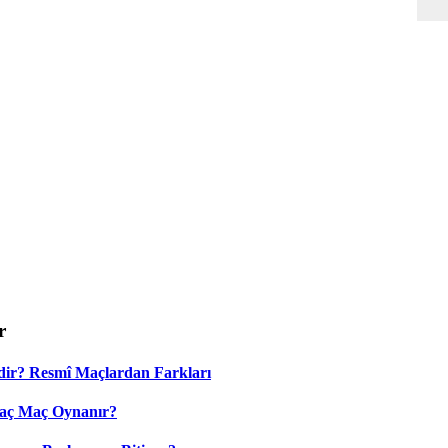
r
dir? Resmî Maçlardan Farkları
Kaç Maç Oynanır?