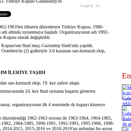
Fotoğraf : AA
962-1963'ten itibaren düzenlenen Türkiye Kupası, 1980-
ı adı altında oynanmaya başladı. Organizasyonun adı 1992-
Kupası olarak değiştirildi.
Kupası'nın final maçı Gaziantep Stadı'nda yapıldı.
simhen'in (2) golleriyle 3-0 kazanan sarı-kırmızılı ekip,
M İLERİYE TAŞIDI
En
n sarı-kırmızılı ekip, 19. kez zafere ulaştı.
l turnuvasında 24. kez final oynama başarısı gösteren
saray, organizasyonun ilk 4 senesinde de kupayı kimseye
kez düzenlendiği 1962-1963 sezonu ile 1963-1964, 1964-1965,
-1982, 1984-1985, 1990-1991, 1992-1993, 1995-1996, 1998-
, 2014-2015, 2015-2016 ve 2018-2019'un ardından bu sezon