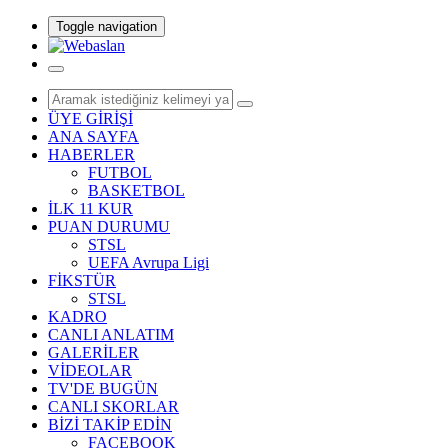
Toggle navigation
ÜYE GİRİŞİ
ANA SAYFA
HABERLER
FUTBOL
BASKETBOL
İLK 11 KUR
PUAN DURUMU
STSL
UEFA Avrupa Ligi
FİKSTÜR
STSL
KADRO
CANLI ANLATIM
GALERİLER
VİDEOLAR
TV'DE BUGÜN
CANLI SKORLAR
BİZİ TAKİP EDİN
FACEBOOK