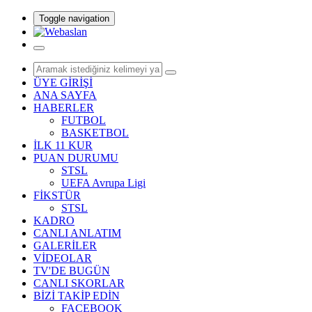
Toggle navigation
ÜYE GİRİŞİ
ANA SAYFA
HABERLER
FUTBOL
BASKETBOL
İLK 11 KUR
PUAN DURUMU
STSL
UEFA Avrupa Ligi
FİKSTÜR
STSL
KADRO
CANLI ANLATIM
GALERİLER
VİDEOLAR
TV'DE BUGÜN
CANLI SKORLAR
BİZİ TAKİP EDİN
FACEBOOK