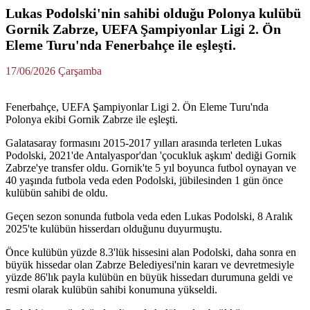
Lukas Podolski'nin sahibi olduğu Polonya kulübü
Gornik Zabrze, UEFA Şampiyonlar Ligi 2. Ön
Eleme Turu'nda Fenerbahçe ile eşleşti.
17/06/2026 Çarşamba
Fenerbahçe, UEFA Şampiyonlar Ligi 2. Ön Eleme Turu'nda
Polonya ekibi Gornik Zabrze ile eşleşti.
Galatasaray formasını 2015-2017 yılları arasında terleten Lukas
Podolski, 2021'de Antalyaspor'dan 'çocukluk aşkım' dediği Gornik
Zabrze'ye transfer oldu. Gornik'te 5 yıl boyunca futbol oynayan ve
40 yaşında futbola veda eden Podolski, jübilesinden 1 gün önce
kulübün sahibi de oldu.
Geçen sezon sonunda futbola veda eden Lukas Podolski, 8 Aralık
2025'te kulübün hisserdarı olduğunu duyurmuştu.
Önce kulübün yüzde 8.3'lük hissesini alan Podolski, daha sonra en
büyük hissedar olan Zabrze Belediyesi'nin kararı ve devretmesiyle
yüzde 86'lık payla kulübün en büyük hissedarı durumuna geldi ve
resmi olarak kulübün sahibi konumuna yükseldi.