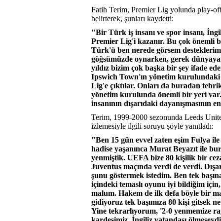
Fatih Terim, Premier Lig yolunda play-off
belirterek, şunları kaydetti:
"Bir Türk iş insanı ve spor insanı, İn
Premier Lig'i kazanır. Bu çok önemli b
Türk'ü ben nerede görsem desteklerim
göğsümüzde oynarken, gerek dünyaya kaf
yıldız bizim çok başka bir şey ifade ed
Ipswich Town'ın yönetim kurulundaki 
Lig'e çıktılar. Onları da buradan teb
yönetim kurulunda önemli bir yeri var.
insanının dışarıdaki dayanışmasının e
Terim, 1999-2000 sezonunda Leeds United
izlemesiyle ilgili soruyu şöyle yanıtladı:
"Ben 15 gün evvel zaten eşim Fulya ile
hadise yaşanınca Murat Beyazıt ile bur
yenmiştik. UEFA bize 80 kişilik bir ce
Juventus maçında verdi de verdi. Dışa
şunu göstermek istedim. Ben tek başına
içindeki temaslı oyunu iyi bildiğim için
malum. Hakem de ilk defa böyle bir maçı
gidiyoruz tek başımıza 80 kişi gitsek 
Yine tekrarlıyorum, '2-0 yenmemize 
kardeşimiz, İngiliz vatandaşı ölmeseyd