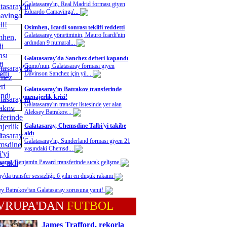
Galatasaray'ın, Real Madrid forması giyen
Eduardo Camavinga'...
Osimhen, Icardi sonrası teklifi reddetti
Galatasaray yönetiminin, Mauro Icardi'nin
ardından 9 numaral...
Galatasaray'da Sanchez defteri kapandı
Como'nun, Galatasaray forması giyen
Davinson Sanchez için yü...
Galatasaray'ın Batrakov transferinde
menajerlik krizi!
Galatasaray'ın transfer listesinde yer alan
Aleksey Batrakov...
Galatasaray, Chemsdine Talbi'yi takibe
aldı
Galatasaray'ın, Sunderland forması giyen 21
yaşındaki Chemsd...
saray, Benjamin Pavard transferinde sıcak gelişme
y'da transfer sessizliği: 6 yılın en düşük rakamı
y Batrakov'tan Galatasaray sorusuna yanıt!
VRUPA'DAN
FUTBOL
James Trafford, rekorla