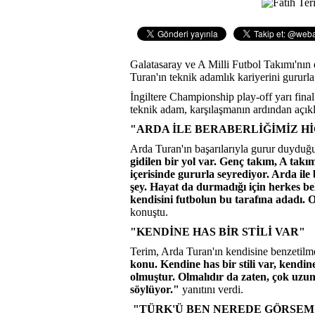
Galatasaray ve A Milli Futbol Takımı'nın 
Turan'ın teknik adamlık kariyerini gururla 
İngiltere Championship play-off yarı fina
teknik adam, karşılaşmanın ardından açık
"ARDA İLE BERABERLİĞİMİZ H
Arda Turan'ın başarılarıyla gurur duyduğu
gidilen bir yol var. Genç takım, A takı
içerisinde gururla seyrediyor. Arda i
şey. Hayat da durmadığı için herkes be
kendisini futbolun bu tarafına adadı. 
konuştu.
"KENDİNE HAS BİR STİLİ VAR"
Terim, Arda Turan'ın kendisine benzetilme
konu. Kendine has bir stili var, kendin
olmuştur. Olmalıdır da zaten, çok uzun
söylüyor."
yanıtını verdi.
"TÜRK'Ü BEN NEREDE GÖRSEM