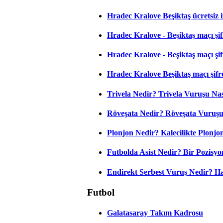
Hradec Kralove Beşiktaş ücretsiz i
Hradec Kralove - Beşiktaş maçı şifr
Hradec Kralove - Beşiktaş maçı şifre
Hradec Kralove Beşiktaş maçı şifr
Trivela Nedir? Trivela Vuruşu Nası
Röveşata Nedir? Röveşata Vuruşu 
Plonjon Nedir? Kalecilikte Plonjon
Futbolda Asist Nedir? Bir Pozisyo
Endirekt Serbest Vuruş Nedir? H
Futbol
Galatasaray Takım Kadrosu