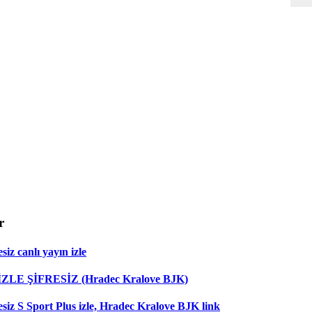
r
iz canlı yayın izle
 İZLE ŞİFRESİZ (Hradec Kralove BJK)
esiz S Sport Plus izle, Hradec Kralove BJK link