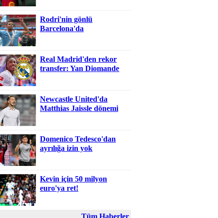
Rodri'nin gönlü
Barcelona'da
Real Madrid'den rekor
transfer: Yan Diomande
Newcastle United'da
Matthias Jaissle dönemi
Domenico Tedesco'dan
ayrılığa izin yok
Kevin için 50 milyon
euro'ya ret!
Tüm Haberler