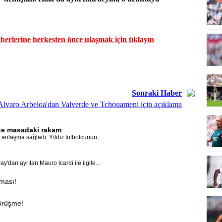
erlerine herkesten önce ulaşmak için tıklayın
Sonraki Haber
Alvaro Arbeloa'dan Valverde ve Tchouameni için açıklama
İşte masadaki rakam
anlaşma sağladı. Yıldız futbolcunun,...
'dan ayrılan Mauro Icardi ile ilgile...
aması!
görüşme!