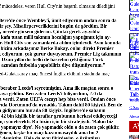
 mücadelesi veren Hull City'nin başarılı olmasını dilediğini
giltere'de önce Wembley'i, ümit ediyorum ondan sonra da
ir şey. Misafirperverliklerini bugün de gördüm. Bir
, nerede görsem giderim. Çünkü gerek ay-yıldız
a tutan milli takımın hocalığını yaptığımız için ay-
er. Hull City son zamanlarda atılım içindeydi. Aynı konuda
bizim arkadaşımız Berke Bakay, onlar direkt Premier
rik ediyorum, çok gurur duyuyorum. Premier Lig takımının
 Uzun yıllardır belki de hasretini çektiğimiz Türk
n azından futbolda yapabiliriz diye düşünüyorum."
-Galatasaray maçı öncesi İngiliz ekibinin stadında maç
 beraber Leeds'i seyretmiştim. Ama ilk maçtan sonra o
aya geldim. Ben zaten Leeds'i biliyordum, 2-0 da
za verdi. Zaten UEFA cezayı hep bize verdi. Ondan önce
Galata
rıda Dortmund'da oynadık. Takım dahil 80 kişiydi. Ben de
G.Sara
 gidiyorum burada 80 kişiyiz. İngiltere'de sahanın
, 42 bin kişilik bir taraftar grubunun herkesi etkileyeceği
Alekse
 yönetecekti. Bu bizim için bir stratejiydi. 'Bakın biz
A
ne yapmayız diye'. Ne yapmadık oldu o da zaten çok şükür.
rağmen, keşke bu maçı kazanmasaydık ama bu 2
i' demiştim. Hala da aynı fikirdeyim, o üzüntüyü