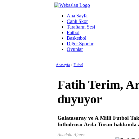
Ana Sayfa
Canlı Skor
Taraftarın Sesi
Futbol
Basketbol
Diğer Sporlar
Oyunlar
Anasayfa
»
Futbol
Fatih Terim, A
duyuyor
Galatasaray ve A Milli Futbol Tak
futbolcusu Arda Turan hakkında
Anadolu Ajansı