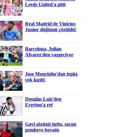
Leeds United'a gitti
Real Madrid'de Vinicius
Junior düğümü çözüldü!
Barcelona, Julian
Alvarez'den vazgeçiyor
Jose Mourinho'dan tepki,
çok kızdı!
Douglas Luiz'den
Everton'a ret
Gavi sözünü tuttu, saçını
pembeye boyattı