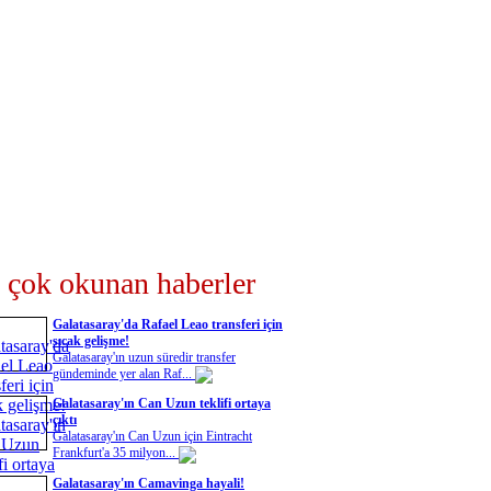
 çok okunan haberler
Galatasaray'da Rafael Leao transferi için
sıcak gelişme!
Galatasaray'ın uzun süredir transfer
gündeminde yer alan Raf...
Galatasaray'ın Can Uzun teklifi ortaya
çıktı
Galatasaray'ın Can Uzun için Eintracht
Frankfurt'a 35 milyon...
Galatasaray'ın Camavinga hayali!