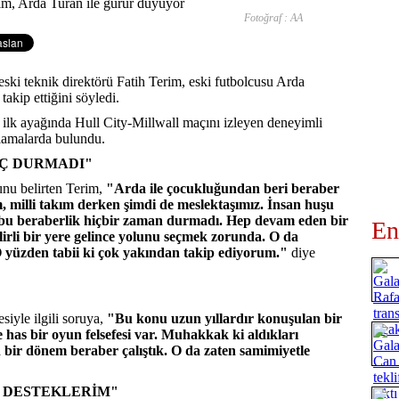
Fotoğraf : AA
eski teknik direktörü Fatih Terim, eski futbolcusu Arda
takip ettiğini söyledi.
l ilk ayağında Hull City-Millwall maçını izleyen deneyimli
lamalarda bulundu.
İÇ DURMADI"
nu belirten Terim,
"Arda ile çocukluğundan beri beraber
m, milli takım derken şimdi de meslektaşımız. İnsan huşu
le bu beraberlik hiçbir zaman durmadı. Hep devam eden bir
En
lirli bir yere gelince yolunu seçmek zorunda. O da
O yüzden tabii ki çok yakından takip ediyorum."
diye
siyle ilgili soruya,
"Bu konu uzun yıllardır konuşulan bir
e has bir oyun felsefesi var. Muhakkak ki aldıkları
 bir dönem beraber çalıştık. O da zaten samimiyetle
 DESTEKLERİM"