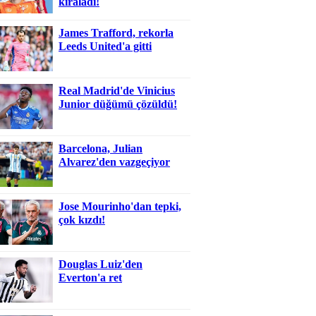
kiraladı!
James Trafford, rekorla
Leeds United'a gitti
Real Madrid'de Vinicius
Junior düğümü çözüldü!
Barcelona, Julian
Alvarez'den vazgeçiyor
Jose Mourinho'dan tepki,
çok kızdı!
Douglas Luiz'den
Everton'a ret