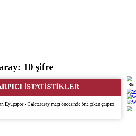
ray: 10 şifre
RPICI İSTATİSTİKLER
Bizi
an Eyüpspor - Galatasaray maçı öncesinde öne çıkan çarpıcı