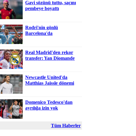
Gavi sözünü tuttu, saçını
pembeye boyattı
Rodri'nin gönlü
Barcelona'da
Real Madrid'den rekor
transfer: Yan Diomande
Newcastle United'da
Matthias Jaissle dönemi
Domenico Tedesco'dan
ayrılığa izin yok
Tüm Haberler