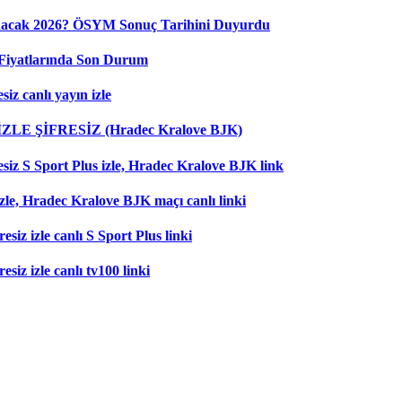
nacak 2026? ÖSYM Sonuç Tarihini Duyurdu
Fiyatlarında Son Durum
iz canlı yayın izle
 İZLE ŞİFRESİZ (Hradec Kralove BJK)
esiz S Sport Plus izle, Hradec Kralove BJK link
zle, Hradec Kralove BJK maçı canlı linki
esiz izle canlı S Sport Plus linki
siz izle canlı tv100 linki