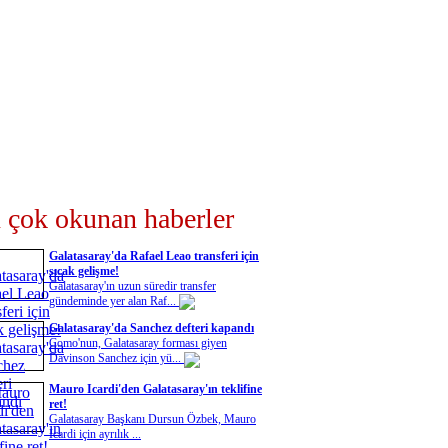
 çok okunan haberler
Galatasaray'da Rafael Leao transferi için
sıcak gelişme!
Galatasaray'ın uzun süredir transfer
gündeminde yer alan Raf...
Galatasaray'da Sanchez defteri kapandı
Como'nun, Galatasaray forması giyen
Davinson Sanchez için yü...
Mauro Icardi'den Galatasaray'ın teklifine
ret!
Galatasaray Başkanı Dursun Özbek, Mauro
Icardi için ayrılık ...