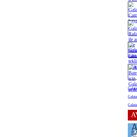
Galata
Galata
Galat
A