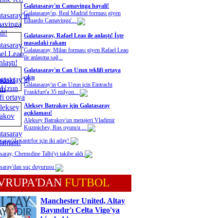
Galatasaray'ın Camavinga hayali!
Galatasaray'ın, Real Madrid forması giyen
Eduardo Camavinga'...
Galatasaray, Rafael Leao ile anlaştı! İşte
masadaki rakam
Galatasaray, Milan forması giyen Rafael Leao
ile anlaşma sağ...
Galatasaray'ın Can Uzun teklifi ortaya
çıktı
Galatasaray'ın Can Uzun için Eintracht
Frankfurt'a 35 milyon...
Aleksey Batrakov için Galatasaray
açıklaması!
Aleksey Batrakov'un menajeri Vladimir
Kuzmichev, Rus oyuncu ...
saray'da santrfor için iki aday!
saray, Chemsdine Talbi'yi takibe aldı
asaray'dan suç duyurusu
VRUPA'DAN
FUTBOL
Manchester United, Altay
Bayındır'ı Celta Vigo'ya