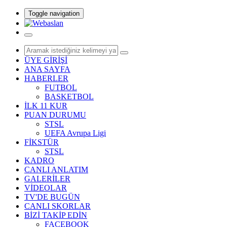
Toggle navigation
ÜYE GİRİŞİ
ANA SAYFA
HABERLER
FUTBOL
BASKETBOL
İLK 11 KUR
PUAN DURUMU
STSL
UEFA Avrupa Ligi
FİKSTÜR
STSL
KADRO
CANLI ANLATIM
GALERİLER
VİDEOLAR
TV'DE BUGÜN
CANLI SKORLAR
BİZİ TAKİP EDİN
FACEBOOK