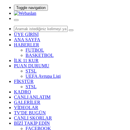
Toggle navigation
ÜYE GİRİŞİ
ANA SAYFA
HABERLER
FUTBOL
BASKETBOL
İLK 11 KUR
PUAN DURUMU
STSL
UEFA Avrupa Ligi
FİKSTÜR
STSL
KADRO
CANLI ANLATIM
GALERİLER
VİDEOLAR
TV'DE BUGÜN
CANLI SKORLAR
BİZİ TAKİP EDİN
FACEBOOK