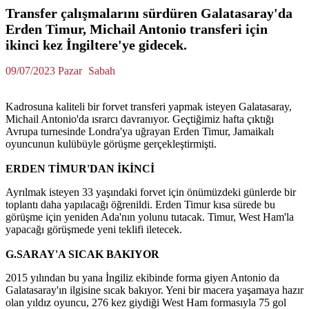
Transfer çalışmalarını sürdüren Galatasaray'da
Erden Timur, Michail Antonio transferi için
ikinci kez İngiltere'ye gidecek.
09/07/2023 Pazar
Sabah
Kadrosuna kaliteli bir forvet transferi yapmak isteyen Galatasaray,
Michail Antonio'da ısrarcı davranıyor. Geçtiğimiz hafta çıktığı
Avrupa turnesinde Londra'ya uğrayan Erden Timur, Jamaikalı
oyuncunun kulübüyle görüşme gerçekleştirmişti.
ERDEN TİMUR'DAN İKİNCİ
Ayrılmak isteyen 33 yaşındaki forvet için önümüzdeki günlerde bir
toplantı daha yapılacağı öğrenildi. Erden Timur kısa sürede bu
görüşme için yeniden Ada'nın yolunu tutacak. Timur, West Ham'la
yapacağı görüşmede yeni teklifi iletecek.
G.SARAY'A SICAK BAKIYOR
2015 yılından bu yana İngiliz ekibinde forma giyen Antonio da
Galatasaray'ın ilgisine sıcak bakıyor. Yeni bir macera yaşamaya hazır
olan yıldız oyuncu, 276 kez giydiği West Ham formasıyla 75 gol