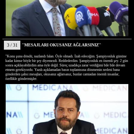
3 / 31
''MESAJLARI OKUSANIZ AĞLARSINIZ''
"
Konu şuna döndü, nazlandı falan. Öyle olmadı. İzah edeceğim.
Şampiyonluk gününe
kadar kimse böyle bir şey diyemezdi. Reddederdim. Şampiyonluk en önemli şey. 2 gün
sonra açıklayabilirdim ama öyle değil. Süreç uzadıkça zarar verdiğimi bile bile devam
etmem gerekiyordu.
Yazılı açıklamadan basın toplantısına dönmemin nedeni bana
gönderilen şahsi mesajları, okusanız ağlarsanız, bunlar camiadan önemli insanlar,
özellikle göndermişler
.