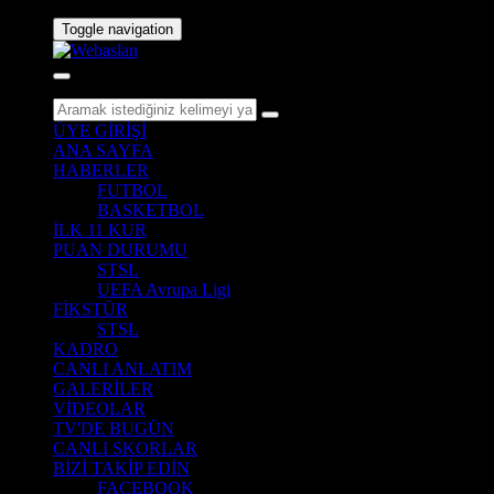
Toggle navigation
ÜYE GİRİŞİ
ANA SAYFA
HABERLER
FUTBOL
BASKETBOL
İLK 11 KUR
PUAN DURUMU
STSL
UEFA Avrupa Ligi
FİKSTÜR
STSL
KADRO
CANLI ANLATIM
GALERİLER
VİDEOLAR
TV'DE BUGÜN
CANLI SKORLAR
BİZİ TAKİP EDİN
FACEBOOK