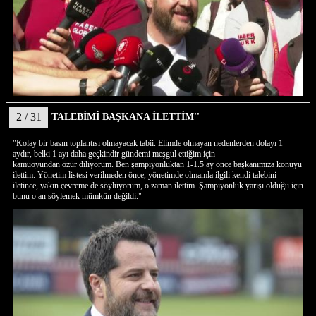
2 / 31
TALEBİMİ BAŞKANA İLETTİM''
"Kolay bir basın toplantısı olmayacak tabii. Elimde olmayan nedenlerden dolayı 1
aydır, belki 1 ayı daha geçkindir gündemi meşgul ettiğim için
kamuoyundan özür diliyorum. Ben şampiyonluktan 1-1.5 ay önce başkanımıza konuyu
ilettim. Yönetim listesi verilmeden önce, yönetimde olmamla ilgili kendi talebini
iletince, yakın çevreme de söylüyorum, o zaman ilettim. Şampiyonluk yarışı olduğu için
bunu o an söylemek mümkün değildi."