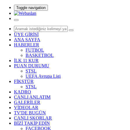
Toggle navigation
ÜYE GİRİŞİ
ANA SAYFA
HABERLER
FUTBOL
BASKETBOL
İLK 11 KUR
PUAN DURUMU
STSL
UEFA Avrupa Ligi
FİKSTÜR
STSL
KADRO
CANLI ANLATIM
GALERİLER
VİDEOLAR
TV'DE BUGÜN
CANLI SKORLAR
BİZİ TAKİP EDİN
FACEBOOK