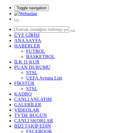
Toggle navigation
ÜYE GİRİŞİ
ANA SAYFA
HABERLER
FUTBOL
BASKETBOL
İLK 11 KUR
PUAN DURUMU
STSL
UEFA Avrupa Ligi
FİKSTÜR
STSL
KADRO
CANLI ANLATIM
GALERİLER
VİDEOLAR
TV'DE BUGÜN
CANLI SKORLAR
BİZİ TAKİP EDİN
FACEBOOK