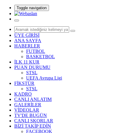
Toggle navigation
ÜYE GİRİŞİ
ANA SAYFA
HABERLER
FUTBOL
BASKETBOL
İLK 11 KUR
PUAN DURUMU
STSL
UEFA Avrupa Ligi
FİKSTÜR
STSL
KADRO
CANLI ANLATIM
GALERİLER
VİDEOLAR
TV'DE BUGÜN
CANLI SKORLAR
BİZİ TAKİP EDİN
FACEBOOK