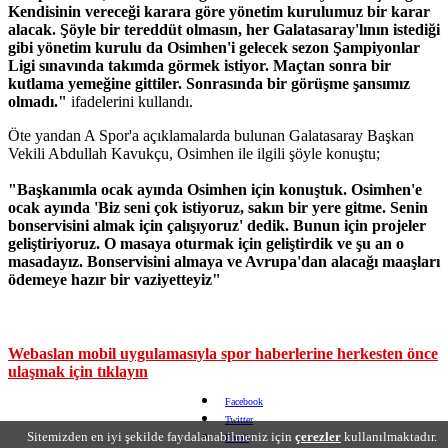
Kendisinin vereceği karara göre yönetim kurulumuz bir karar
alacak. Şöyle bir tereddüt olmasın, her Galatasaray'lının istediği
gibi yönetim kurulu da Osimhen'i gelecek sezon Şampiyonlar
Ligi sınavında takımda görmek istiyor. Maçtan sonra bir
kutlama yemeğine gittiler. Sonrasında bir görüşme şansımız
olmadı."
ifadelerini kullandı.
Öte yandan A Spor'a açıklamalarda bulunan Galatasaray Başkan
Vekili Abdullah Kavukçu, Osimhen ile ilgili şöyle konuştu;
"Başkanımla ocak ayında Osimhen için konuştuk. Osimhen'e
ocak ayında 'Biz seni çok istiyoruz, sakın bir yere gitme. Senin
bonservisini almak için çalışıyoruz' dedik. Bunun için projeler
geliştiriyoruz. O masaya oturmak için geliştirdik ve şu an o
masadayız. Bonservisini almaya ve Avrupa'dan alacağı maaşları
ödemeye hazır bir vaziyetteyiz"
Webaslan mobil uygulamasıyla spor haberlerine herkesten önce
ulaşmak için tıklayın
Facebook
Twitter
Sitemizden en iyi şekilde faydalanabilmeniz için
çerezler
kullanılmaktadır.
Email