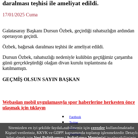
daralması teşhisi ile ameliyat edildi.
17/01/2025 Cuma
Galatasaray Başkanı Dursun Özbek, geçirdiği rahatsızlığın ardından
operasyon geçirdi.
Özbek, bağırsak daralması teşhisi ile ameliyat edildi.
Dursun Özbek, rahatsızlığı nedeniyle kulübün geçtiğimiz çarşamba
günü gerçekleştirdiği olağan divan kurulu toplantısına da
katılmamıştı.
GEÇMİŞ OLSUN SAYIN BAŞKAN
Webaslan mobil uygulamasıyla spor haberlerine herkesten önce
ulaşmak için tıklayın
Facebook
Twitter
Sitemizden en iyi şekilde faydalanabilmeniz için
çerezler
kullanılmaktadır.
Email
Kişisel verileriniz, KKVK ve GDPR kapsamında toplanıp işlenmektedir. Detaylı
Yorumlar
bilgi almak için
Veri Politikamızı / Aydınlatma Metnimizi
inceleyebilirsiniz.