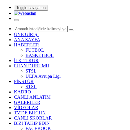
Toggle navigation
ÜYE GİRİŞİ
ANA SAYFA
HABERLER
FUTBOL
BASKETBOL
İLK 11 KUR
PUAN DURUMU
STSL
UEFA Avrupa Ligi
FİKSTÜR
STSL
KADRO
CANLI ANLATIM
GALERİLER
VİDEOLAR
TV'DE BUGÜN
CANLI SKORLAR
BİZİ TAKİP EDİN
FACEBOOK