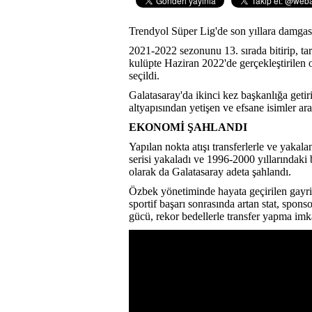
Trendyol Süper Lig'de son yıllara damgas
2021-2022 sezonunu 13. sırada bitirip, tar
kulüpte Haziran 2022'de gerçekleştirilen
seçildi.
Galatasaray'da ikinci kez başkanlığa geti
altyapısından yetişen ve efsane isimler ar
EKONOMİ ŞAHLANDI
Yapılan nokta atışı transferlerle ve yakala
serisi yakaladı ve 1996-2000 yıllarındaki 
olarak da Galatasaray adeta şahlandı.
Özbek yönetiminde hayata geçirilen gayrime
sportif başarı sonrasında artan stat, spo
gücü, rekor bedellerle transfer yapma imk