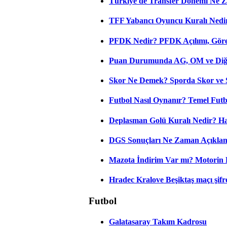
Türkiye'de Transfer Dönemi Ne Z
TFF Yabancı Oyuncu Kuralı Nedir
PFDK Nedir? PFDK Açılımı, Görev
Puan Durumunda AG, OM ve Diğer
Skor Ne Demek? Sporda Skor ve 
Futbol Nasıl Oynanır? Temel Futb
Deplasman Golü Kuralı Nedir? Ha
DGS Sonuçları Ne Zaman Açıkla
Mazota İndirim Var mı? Motorin 
Hradec Kralove Beşiktaş maçı şifres
Futbol
Galatasaray Takım Kadrosu