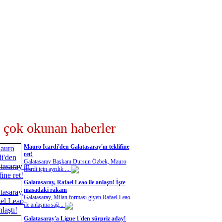
 çok okunan haberler
Mauro Icardi'den Galatasaray'ın teklifine
ret!
Galatasaray Başkanı Dursun Özbek, Mauro
Icardi için ayrılık ...
Galatasaray, Rafael Leao ile anlaştı! İşte
masadaki rakam
Galatasaray, Milan forması giyen Rafael Leao
ile anlaşma sağ...
Galatasaray'a Ligue 1'den sürpriz aday!