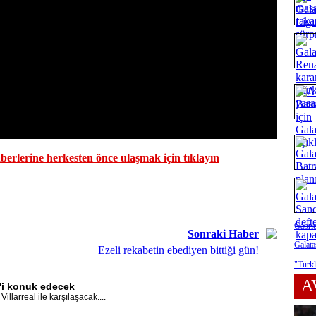
erlerine herkesten önce ulaşmak için tıklayın
Gabrie
Sonraki Haber
Galata
Ezeli rekabetin ebediyen bittiği gün!
"Türkl
A
l'i konuk edecek
llarreal ile karşılaşacak....