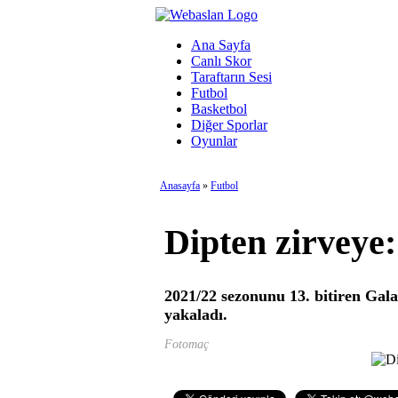
Ana Sayfa
Canlı Skor
Taraftarın Sesi
Futbol
Basketbol
Diğer Sporlar
Oyunlar
Anasayfa
»
Futbol
Dipten zirveye
2021/22 sezonunu 13. bitiren Gala
yakaladı.
Fotomaç