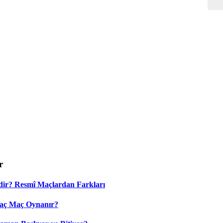
r
dir? Resmî Maçlardan Farkları
Kaç Maç Oynanır?