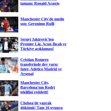
tamam: Ronald Araujo
Manchester City'de mutlu
son: Geronimo Rulli
Sergej Jakirovic'ten
Premier Lig, Acun Ilıcalı ve
Türkiye açıklaması!
Cristian Romero
transferinde dev yarış:
Inter, Atletico Madrid ve
Arsenal
Manchester City,
Barcelona'nın Rodri
teklifini reddetti!
Chelsea'de yaprak
dökümü! Tam 16 oyuncu