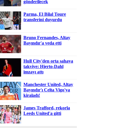
gönderilecek
Parma, El Bilal Toure
transferini duyurdu
Bruno Fernandes, Altay
Bayındır'a veda etti
Hull City'den orta sahaya
takviye: Hjerto-Dahl
imzayı attı
Manchester United, Altay
Bayındır'ı Celta Vigo'ya
kiraladı!
James Trafford, rekorla
Leeds United'a gitti