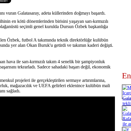
ını vuran Galatasaray, adeta küllerinden doğmayı başardı.
ihinin en kötü dönemlerinden birisini yaşayan sarı-kırmızılı
 olağanüstü seçimli genel kurulda Dursun Özbek başkanlığa
rilen Özbek, futbol A takımında teknik direktörlüğe kulübün
asında yer alan Okan Buruk'u getirdi ve takımın kaderi değişti.
nan hava ile sarı-kırmızılı takım 4 senelik bir şampiyonluk
başarısını tekrarladı. Sadece sahadaki başarı değil, ekonomik
En
nkul projeleri ile gerçekleştirilen sermaye artırımlarına,
nsorluk, mağazacılık ve UEFA gelirleri eklenince kulübün mali
anı sağladı.