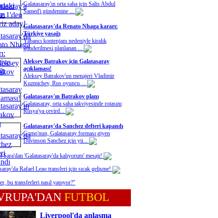
Galatasaray'ın orta saha için Salis Abdul
Samed'i gündemine ...
Galatasaray'da Renato Nhaga kararı:
Türkiye yasağı
Yabancı kontenjanı nedeniyle kiralık
gönderilmesi planlanan ...
Aleksey Batrakov için Galatasaray
açıklaması!
Aleksey Batrakov'un menajeri Vladimir
Kuzmichev, Rus oyuncu ...
Galatasaray'ın Batrakov planı
Galatasaray, orta saha takviyesinde rotasını
Rusya'ya çevird...
Galatasaray'da Sanchez defteri kapandı
Como'nun, Galatasaray forması giyen
Davinson Sanchez için yü...
l Sara'dan 'Galatasaray'da kalıyorum' mesajı!
saray'da Rafael Leao transferi için sıcak gelişme!
er, bu transferleri nasıl yapıyor?"
VRUPA'DAN
FUTBOL
Liverpool'da anlaşma