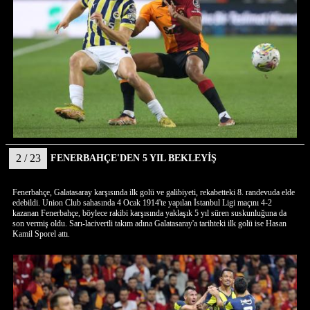
2 / 23
FENERBAHÇE'DEN 5 YIL BEKLEYİŞ
Fenerbahçe, Galatasaray karşısında ilk golü ve galibiyeti, rekabetteki 8. randevuda elde
edebildi. Union Club sahasında 4 Ocak 1914'te yapılan İstanbul Ligi maçını 4-2
kazanan Fenerbahçe, böylece rakibi karşısında yaklaşık 5 yıl süren suskunluğuna da
son vermiş oldu. Sarı-lacivertli takım adına Galatasaray'a tarihteki ilk golü ise Hasan
Kamil Sporel attı.