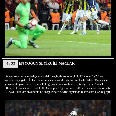
3 / 23
EN YOĞUN SEYİRCİLİ MAÇLAR..
Galatasaray ile Fenerbahçe arasındaki maçlarda en az seyirci, 17 Kasım 1922'deki
karşılaşmaya geldi. İttihat Sahası'nda sağanak altında, hakem Fethi Tahsin Başaran'ın
şemsiyeyle yönetmek zorunda kaldığı maçı, tamamı biletsiz 14 kişi izledi. Atatürk
Olimpiyat Stadı'nda 21 Eylül 2003'te yapılan lig maçını ise 70 bin 125 seyirci takip etti.
Bu sayı, iki takım arasındaki bir maçı izleyen seyirci sayısında rekor olarak tarihe geçti.