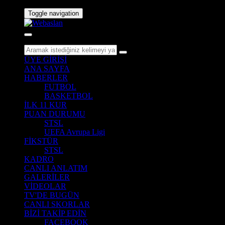
Toggle navigation
ÜYE GİRİŞİ
ANA SAYFA
HABERLER
FUTBOL
BASKETBOL
İLK 11 KUR
PUAN DURUMU
STSL
UEFA Avrupa Ligi
FİKSTÜR
STSL
KADRO
CANLI ANLATIM
GALERİLER
VİDEOLAR
TV'DE BUGÜN
CANLI SKORLAR
BİZİ TAKİP EDİN
FACEBOOK