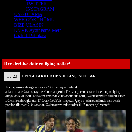
TWİTTER
INSTAGRAM
UYGULAMA
WEB GÖRÜNÜMÜ
BİZE ULAŞIN
KVVK Aydınlatma Metni
Gizlilik Politikası
Dev derbiye dair en ilginç notlar!
1 / 23
DERBİ TARİHİNDEN İLGİNÇ NOTLAR..
Türk sporuna damga vuran ve "Zıt kardeşler" olarak
adlandırılan Galatasaray ile Fenerbahçe'nin 114 yılı geçen rekabetinde birçok ilginç
olaya tanık olundu. İki takım arasındaki rekabette ilk golü, Galatasaraylı futbolcu Emin
Bülent Serdaroğlu attı. 17 Ocak 1909'da "Papazın Çayırı" olarak adlandırılan yerde
yapılan ilk maçı 2-0 kazanan Galatasaray, rakibinden ilk 7 maçta gol yemedi.