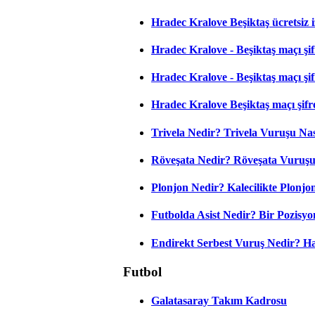
Hradec Kralove Beşiktaş ücretsiz i
Hradec Kralove - Beşiktaş maçı şifr
Hradec Kralove - Beşiktaş maçı şifre
Hradec Kralove Beşiktaş maçı şifr
Trivela Nedir? Trivela Vuruşu Nası
Röveşata Nedir? Röveşata Vuruşu 
Plonjon Nedir? Kalecilikte Plonjon
Futbolda Asist Nedir? Bir Pozisyo
Endirekt Serbest Vuruş Nedir? H
Futbol
Galatasaray Takım Kadrosu