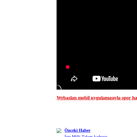
Webaslan mobil uygulamasıyla spor hab
Önceki Haber
İşte Milli Takım kadrosu