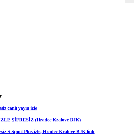
r
iz canlı yayın izle
 İZLE ŞİFRESİZ (Hradec Kralove BJK)
esiz S Sport Plus izle, Hradec Kralove BJK link