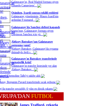
Galatasaray'ın, Real Madrid forması giyen
Eduardo Camavinga'...
Osimhen, Icardi sonrası teklifi reddetti
Galatasaray yönetiminin, Mauro Icardi'nin
ardından 9 numaral...
Galatasaray'da Sanchez defteri kapandı
Como'nun, Galatasaray forması giyen
Davinson Sanchez için yü...
Aleksey Batrakov'tan Galatasaray
sorusuna yanıt!
Aleksey Batrakov, Galatasaray'da oynama
ihtimaliyle ilgili s...
Galatasaray'ın Batrakov transferinde
menajerlik krizi!
Galatasaray'ın transfer listesinde yer alan
Aleksey Batrakov...
saray, Chemsdine Talbi'yi takibe aldı
saray, Benjamin Pavard transferinde sıcak gelişme
y'da transfer sessizliği: 6 yılın en düşük rakamı
VRUPA'DAN
FUTBOL
James Trafford, rekorla