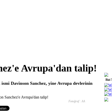
ez'e Avrupa'dan talip!
Bizi 
 ismi Davinson Sanchez, yine Avrupa devlerinin
Fotoğraf : AA