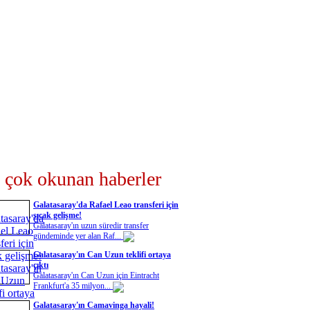
 çok okunan haberler
Galatasaray'da Rafael Leao transferi için
sıcak gelişme!
Galatasaray'ın uzun süredir transfer
gündeminde yer alan Raf...
Galatasaray'ın Can Uzun teklifi ortaya
çıktı
Galatasaray'ın Can Uzun için Eintracht
Frankfurt'a 35 milyon...
Galatasaray'ın Camavinga hayali!