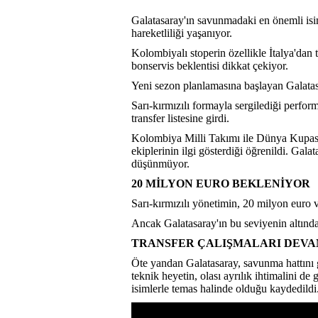
Galatasaray'ın savunmadaki en önemli isi
hareketliliği yaşanıyor.
Kolombiyalı stoperin özellikle İtalya'dan t
bonservis beklentisi dikkat çekiyor.
Yeni sezon planlamasına başlayan Galata
Sarı-kırmızılı formayla sergilediği perfo
transfer listesine girdi.
Kolombiya Milli Takımı ile Dünya Kupası
ekiplerinin ilgi gösterdiği öğrenildi. Gala
düşünmüyor.
20 MİLYON EURO BEKLENİYOR
Sarı-kırmızılı yönetimin, 20 milyon euro ve
Ancak Galatasaray'ın bu seviyenin altında 
TRANSFER ÇALIŞMALARI DEVA
Öte yandan Galatasaray, savunma hattını 
teknik heyetin, olası ayrılık ihtimalini de
isimlerle temas halinde olduğu kaydedildi