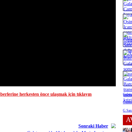
erlerine herkesten önce ulaşmak için tıklayın
Galata
Galata
G.Sara
A
Sonraki Haber