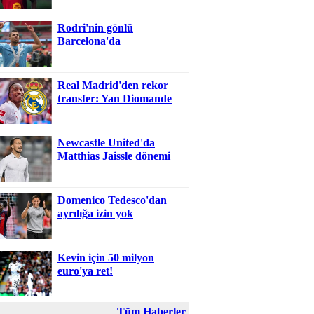
Rodri'nin gönlü
Barcelona'da
Real Madrid'den rekor
transfer: Yan Diomande
Newcastle United'da
Matthias Jaissle dönemi
Domenico Tedesco'dan
ayrılığa izin yok
Kevin için 50 milyon
euro'ya ret!
Tüm Haberler