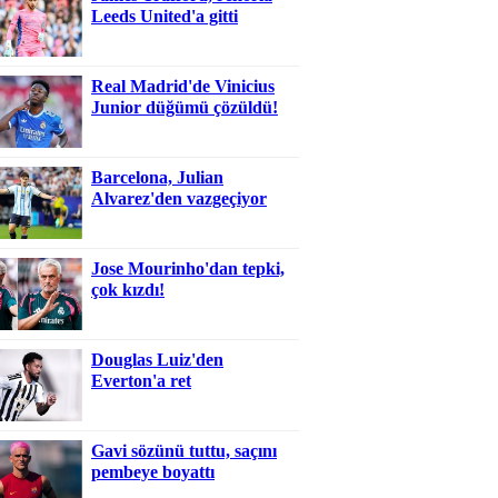
Leeds United'a gitti
Real Madrid'de Vinicius
Junior düğümü çözüldü!
Barcelona, Julian
Alvarez'den vazgeçiyor
Jose Mourinho'dan tepki,
çok kızdı!
Douglas Luiz'den
Everton'a ret
Gavi sözünü tuttu, saçını
pembeye boyattı