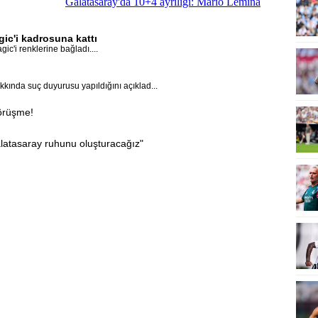
Galatasaray'da 10+4 ayrılığı: Mario Lemina
ic'i kadrosuna kattı
c'i renklerine bağladı....
kında suç duyurusu yapıldığını açıklad...
görüşme!
latasaray ruhunu oluşturacağız"