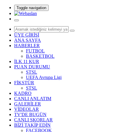
Toggle navigation
ÜYE GİRİŞİ
ANA SAYFA
HABERLER
FUTBOL
BASKETBOL
İLK 11 KUR
PUAN DURUMU
STSL
UEFA Avrupa Ligi
FİKSTÜR
STSL
KADRO
CANLI ANLATIM
GALERİLER
VİDEOLAR
TV'DE BUGÜN
CANLI SKORLAR
BİZİ TAKİP EDİN
FACEBOOK