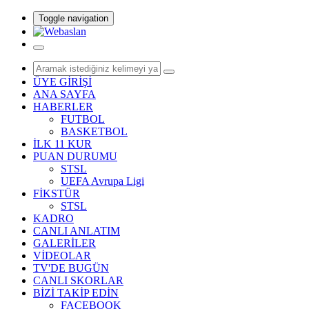
Toggle navigation
ÜYE GİRİŞİ
ANA SAYFA
HABERLER
FUTBOL
BASKETBOL
İLK 11 KUR
PUAN DURUMU
STSL
UEFA Avrupa Ligi
FİKSTÜR
STSL
KADRO
CANLI ANLATIM
GALERİLER
VİDEOLAR
TV'DE BUGÜN
CANLI SKORLAR
BİZİ TAKİP EDİN
FACEBOOK