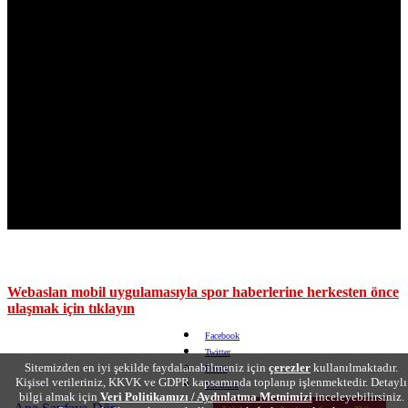
Webaslan mobil uygulamasıyla spor haberlerine herkesten önce
ulaşmak için tıklayın
Facebook
Twitter
Sitemizden en iyi şekilde faydalanabilmeniz için
çerezler
kullanılmaktadır.
Email
Kişisel verileriniz, KKVK ve GDPR kapsamında toplanıp işlenmektedir. Detaylı
Yorumlar
bilgi almak için
Veri Politikamızı / Aydınlatma Metnimizi
inceleyebilirsiniz.