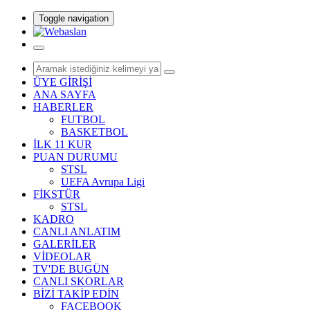
Toggle navigation
ÜYE GİRİŞİ
ANA SAYFA
HABERLER
FUTBOL
BASKETBOL
İLK 11 KUR
PUAN DURUMU
STSL
UEFA Avrupa Ligi
FİKSTÜR
STSL
KADRO
CANLI ANLATIM
GALERİLER
VİDEOLAR
TV'DE BUGÜN
CANLI SKORLAR
BİZİ TAKİP EDİN
FACEBOOK