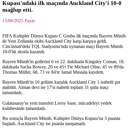
Kupası'ndaki ilk maçında Auckland City'i 10-0
mağlup etti.
15/06/2025 Pazar
FIFA Kulüpler Dünya Kupası C Grubu ilk maçında Bayern Münih
ile Yeni Zellanda ekibi Auckland City karşı karşıya geldi.
Cincinnati'deki TQL Stadyumu'nda oynanan maçı Bayern Münih
10-0'lık skorla kazandı.
Bayern Münih'in gollerini 6 ve 22. dakikada Kingsley Coman, 18.
dakikada Sacha Bowey, 20 ve 45+3'te Michael Olise, 45 ve 89'da
Thomas Müller, 68, 73 ve 84'te Jamal Musiala kaydetti.
Bayern Münih'in 10 golüne karşılık Auckland City 1 isabetli şut
atabildi. Alman devi ise 17'si isabetli toplam 31 şutla maçı
tamamladı.
Galatasaray'ın yeni transferi Leroy Sane, mücadeleyi yedek
kulübesinde tamamladı.
Bu sonuçla Bayern Münih, Kulüpler Dünya Kupası'na 3 puanla
başladı. Auckland City ise puanla tanışamadı.