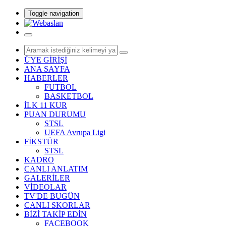
Toggle navigation
ÜYE GİRİŞİ
ANA SAYFA
HABERLER
FUTBOL
BASKETBOL
İLK 11 KUR
PUAN DURUMU
STSL
UEFA Avrupa Ligi
FİKSTÜR
STSL
KADRO
CANLI ANLATIM
GALERİLER
VİDEOLAR
TV'DE BUGÜN
CANLI SKORLAR
BİZİ TAKİP EDİN
FACEBOOK