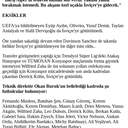
bırakmak istemedi. Bu akşam özel uçakla İsviçre'ye gidecek."
EKSİKLER
UEFA'ya bildirilmeyen Eyüp Aydın, Oliveira, Yusuf Demir, Taylan
Antalyalı ve Halil Dervişoğlu da İsviçre'ye götürülmedi.
Öte yandan sakatlığı devam eden Davinson Sanchez de takımla
birlikte İsviçre'ye götürülmeyen bir diğer isim oldu..
Transfer görüşmeleri yaptığı için Trendyol Süper Lig'deki Atakaş
Hatayspor ve TÜMOSAN Konyaspor maçlarında forma giymek
istemeyen Wilfried Zaha ile üst solunum yolları enfeksiyonu
geçirdiği için Konyaspor mücadelesinde son anda kadrodan
çıkarılan Derrick Köhn, İsviçre'ye götürüldü.
Teknik direktör Okan Buruk'un belirlediği kadroda şu
futbolcular bulunuyor:
Fernando Muslera, Batuhan Şen, Günay Güvenç, Kerem
Aktürkoğlu, Kerem Demirbay, Mauro Icardi, Dries Mertens, Yunus
Akgün, Wilfried Zaha, Leo Dubois, Derrick Köhn, Berkan Kutlu,
Gabriel Sara, Hakim Ziyech, Elias Jelert, Victor Nelsson, Atakan
Ordu, Abdülkerim Bardakcı, Michy Batshuayi, Ali Yeşilyurt, Ali
Turap Bülbül, Efe Akman, Metehan Baltacı.