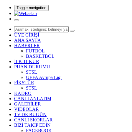
Toggle navigation
ÜYE GİRİŞİ
ANA SAYFA
HABERLER
FUTBOL
BASKETBOL
İLK 11 KUR
PUAN DURUMU
STSL
UEFA Avrupa Ligi
FİKSTÜR
STSL
KADRO
CANLI ANLATIM
GALERİLER
VİDEOLAR
TV'DE BUGÜN
CANLI SKORLAR
BİZİ TAKİP EDİN
FACEBOOK