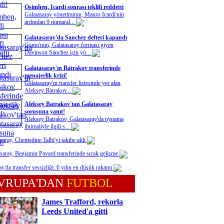
Osimhen, Icardi sonrası teklifi reddetti
Galatasaray yönetiminin, Mauro Icardi'nin
ardından 9 numaral...
Galatasaray'da Sanchez defteri kapandı
Como'nun, Galatasaray forması giyen
Davinson Sanchez için yü...
Galatasaray'ın Batrakov transferinde
menajerlik krizi!
Galatasaray'ın transfer listesinde yer alan
Aleksey Batrakov...
Aleksey Batrakov'tan Galatasaray
sorusuna yanıt!
Aleksey Batrakov, Galatasaray'da oynama
ihtimaliyle ilgili s...
saray, Chemsdine Talbi'yi takibe aldı
saray, Benjamin Pavard transferinde sıcak gelişme
y'da transfer sessizliği: 6 yılın en düşük rakamı
VRUPA'DAN
FUTBOL
James Trafford, rekorla
Leeds United'a gitti