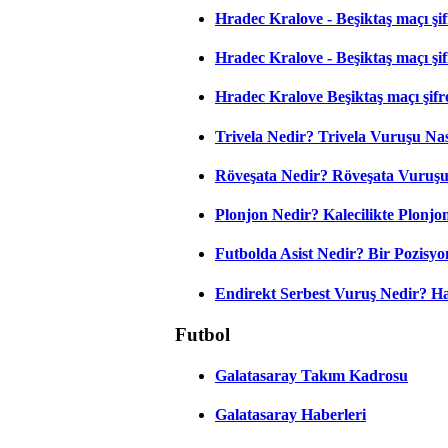
Hradec Kralove - Beşiktaş maçı şifr
Hradec Kralove - Beşiktaş maçı şifre
Hradec Kralove Beşiktaş maçı şifr
Trivela Nedir? Trivela Vuruşu Nası
Röveşata Nedir? Röveşata Vuruşu 
Plonjon Nedir? Kalecilikte Plonjon
Futbolda Asist Nedir? Bir Pozisyo
Endirekt Serbest Vuruş Nedir? H
Futbol
Galatasaray Takım Kadrosu
Galatasaray Haberleri