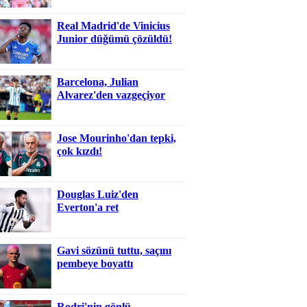
Real Madrid'de Vinicius
Junior düğümü çözüldü!
Barcelona, Julian
Alvarez'den vazgeçiyor
Jose Mourinho'dan tepki,
çok kızdı!
Douglas Luiz'den
Everton'a ret
Gavi sözünü tuttu, saçını
pembeye boyattı
Rodri'nin gönlü