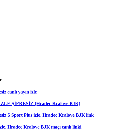
r
iz canlı yayın izle
 İZLE ŞİFRESİZ (Hradec Kralove BJK)
esiz S Sport Plus izle, Hradec Kralove BJK link
zle, Hradec Kralove BJK maçı canlı linki