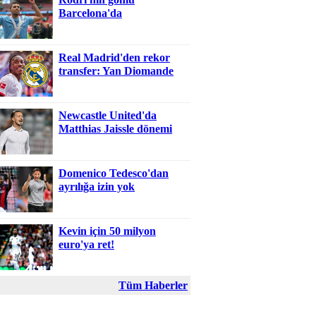
Barcelona'da
Real Madrid'den rekor
transfer: Yan Diomande
Newcastle United'da
Matthias Jaissle dönemi
Domenico Tedesco'dan
ayrılığa izin yok
Kevin için 50 milyon
euro'ya ret!
Tüm Haberler