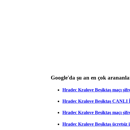
Google'da şu an en çok arananla
Hradec Kralove Beşiktaş maçı şifres
Hradec Kralove Beşiktaş CANLI
Hradec Kralove Beşiktaş maçı şifr
Hradec Kralove Beşiktaş ücretsiz i