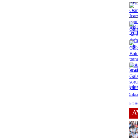
Galata
Galata
G.Sara
A