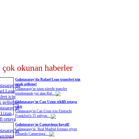
 çok okunan haberler
Galatasaray'da Rafael Leao transferi için
sıcak gelişme!
Galatasaray'ın uzun süredir transfer
gündeminde yer alan Raf...
Galatasaray'ın Can Uzun teklifi ortaya
çıktı
Galatasaray'ın Can Uzun için Eintracht
Frankfurt'a 35 milyon...
Galatasaray'ın Camavinga hayali!
Galatasaray'ın, Real Madrid forması giyen
Eduardo Camavinga'...