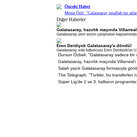
Önceki Haber
Mesut Özil: "Galatasaray inşallah tur atla
Diğer Haberler
Galatasaray, hazırlık maçında Villarrea
Galatasaray, yeni sezon çalışmaları kapsamında Vi
Eren Derdiyok Galatasaray'a döndü!
Galatasaray, eski futbolcusu Eren Derdiyok'un U
Dursun Özbek: "Galatasaray sadece bir s
Galatasaray, hazırlık maçında Villarreal'
Salah yazılı Galatasaray formasıyla gönl
The Telegraph: "Türkler, bu transferleri n
Süper Lig'de 2 ve 3. haftanın programlar