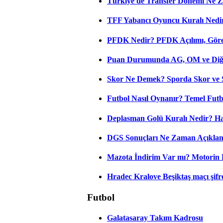
Türkiye'de Transfer Dönemi Ne Z
TFF Yabancı Oyuncu Kuralı Nedir
PFDK Nedir? PFDK Açılımı, Görev
Puan Durumunda AG, OM ve Diğer
Skor Ne Demek? Sporda Skor ve 
Futbol Nasıl Oynanır? Temel Futb
Deplasman Golü Kuralı Nedir? Ha
DGS Sonuçları Ne Zaman Açıkla
Mazota İndirim Var mı? Motorin 
Hradec Kralove Beşiktaş maçı şifres
Futbol
Galatasaray Takım Kadrosu