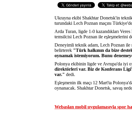
Ukrayna ekibi Shakhtar Donetsk'in tekni
turundaki Lech Poznan maçını Türkiye'de 
Arda Turan, ligde 1-0 kazandıkları Vere
temsilcisi Lech Poznan ile eşleşmelerini d
Deneyimli teknik adam, Lech Poznan ile 
belirterek
"Türk halkının da bize deste
oynamak istemiyorum. Bunu denemeye 
Polonya ekibinin ligde ve Avrupa'da iyi o
direktörleri var. Biz de Konferans Lig
var."
dedi.
Eşleşmenin ilk maçı 12 Mart'ta Polonya'd
oynanacak. Shakhtar Donetsk, savaş nede
Webaslan mobil uygulamasıyla spor hab