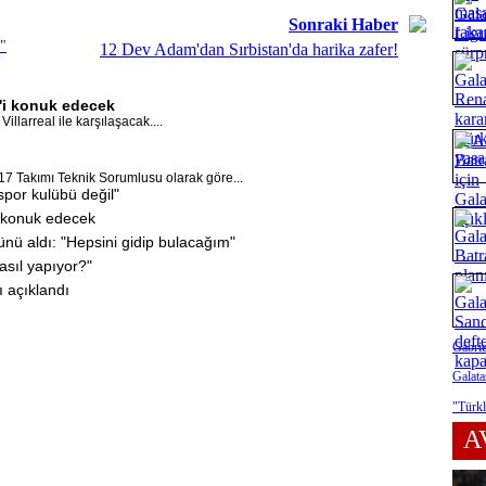
Sonraki Haber
r"
12 Dev Adam'dan Sırbistan'da harika zafer!
l'i konuk edecek
llarreal ile karşılaşacak....
17 Takımı Teknik Sorumlusu olarak göre...
por kulübü değil"
i konuk edecek
ünü aldı: "Hepsini gidip bulacağım"
asıl yapıyor?"
ı açıklandı
Gabrie
Galata
"Türkl
A