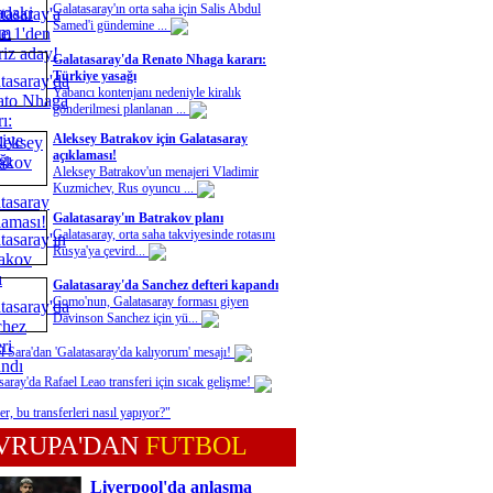
Galatasaray'ın orta saha için Salis Abdul
Samed'i gündemine ...
Galatasaray'da Renato Nhaga kararı:
Türkiye yasağı
Yabancı kontenjanı nedeniyle kiralık
gönderilmesi planlanan ...
Aleksey Batrakov için Galatasaray
açıklaması!
Aleksey Batrakov'un menajeri Vladimir
Kuzmichev, Rus oyuncu ...
Galatasaray'ın Batrakov planı
Galatasaray, orta saha takviyesinde rotasını
Rusya'ya çevird...
Galatasaray'da Sanchez defteri kapandı
Como'nun, Galatasaray forması giyen
Davinson Sanchez için yü...
l Sara'dan 'Galatasaray'da kalıyorum' mesajı!
saray'da Rafael Leao transferi için sıcak gelişme!
er, bu transferleri nasıl yapıyor?"
VRUPA'DAN
FUTBOL
Liverpool'da anlaşma