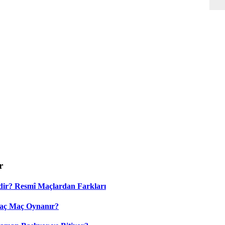
r
dir? Resmî Maçlardan Farkları
Kaç Maç Oynanır?