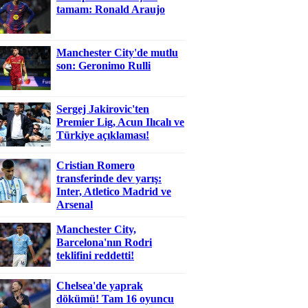
tamam: Ronald Araujo
Manchester City'de mutlu
son: Geronimo Rulli
Sergej Jakirovic'ten
Premier Lig, Acun Ilıcalı ve
Türkiye açıklaması!
Cristian Romero
transferinde dev yarış:
Inter, Atletico Madrid ve
Arsenal
Manchester City,
Barcelona'nın Rodri
teklifini reddetti!
Chelsea'de yaprak
dökümü! Tam 16 oyuncu