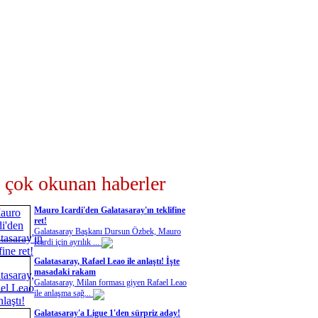
 çok okunan haberler
Mauro Icardi'den Galatasaray'ın teklifine
ret!
Galatasaray Başkanı Dursun Özbek, Mauro
Icardi için ayrılık ...
Galatasaray, Rafael Leao ile anlaştı! İşte
masadaki rakam
Galatasaray, Milan forması giyen Rafael Leao
ile anlaşma sağ...
Galatasaray'a Ligue 1'den sürpriz aday!