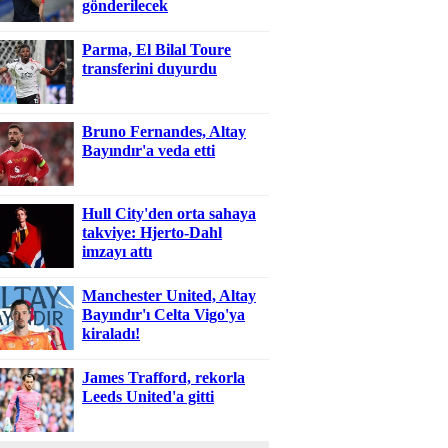
gönderilecek
Parma, El Bilal Toure
transferini duyurdu
Bruno Fernandes, Altay
Bayındır'a veda etti
Hull City'den orta sahaya
takviye: Hjerto-Dahl
imzayı attı
Manchester United, Altay
Bayındır'ı Celta Vigo'ya
kiraladı!
James Trafford, rekorla
Leeds United'a gitti