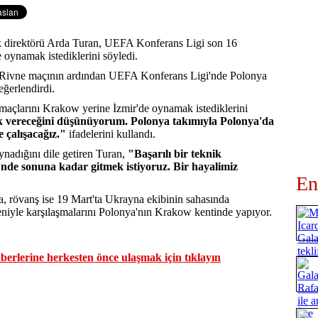
k direktörü Arda Turan, UEFA Konferans Ligi son 16
oynamak istediklerini söyledi.
s Rivne maçının ardından UEFA Konferans Ligi'nde Polonya
eğerlendirdi.
maçlarını Krakow yerine İzmir'de oynamak istediklerini
k vereceğini düşünüyorum. Polonya takımıyla Polonya'da
çalışacağız."
ifadelerini kullandı.
ynadığını dile getiren Turan,
"Başarılı bir teknik
i'nde sonuna kadar gitmek istiyoruz. Bir hayalimiz
En
a, rövanş ise 19 Mart'ta Ukrayna ekibinin sahasında
niyle karşılaşmalarını Polonya'nın Krakow kentinde yapıyor.
erlerine herkesten önce ulaşmak için tıklayın