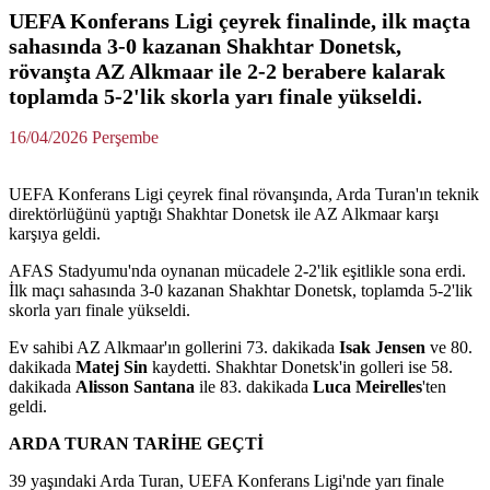
UEFA Konferans Ligi çeyrek finalinde, ilk maçta
sahasında 3-0 kazanan Shakhtar Donetsk,
rövanşta AZ Alkmaar ile 2-2 berabere kalarak
toplamda 5-2'lik skorla yarı finale yükseldi.
16/04/2026 Perşembe
UEFA Konferans Ligi çeyrek final rövanşında, Arda Turan'ın teknik
direktörlüğünü yaptığı Shakhtar Donetsk ile AZ Alkmaar karşı
karşıya geldi.
AFAS Stadyumu'nda oynanan mücadele 2-2'lik eşitlikle sona erdi.
İlk maçı sahasında 3-0 kazanan Shakhtar Donetsk, toplamda 5-2'lik
skorla yarı finale yükseldi.
Ev sahibi AZ Alkmaar'ın gollerini 73. dakikada
Isak Jensen
ve 80.
dakikada
Matej Sin
kaydetti. Shakhtar Donetsk'in golleri ise 58.
dakikada
Alisson Santana
ile 83. dakikada
Luca Meirelles
'ten
geldi.
ARDA TURAN TARİHE GEÇTİ
39 yaşındaki Arda Turan, UEFA Konferans Ligi'nde yarı finale