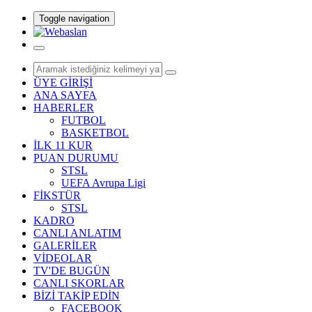
Toggle navigation
ÜYE GİRİŞİ
ANA SAYFA
HABERLER
FUTBOL
BASKETBOL
İLK 11 KUR
PUAN DURUMU
STSL
UEFA Avrupa Ligi
FİKSTÜR
STSL
KADRO
CANLI ANLATIM
GALERİLER
VİDEOLAR
TV'DE BUGÜN
CANLI SKORLAR
BİZİ TAKİP EDİN
FACEBOOK