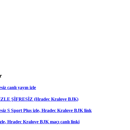
r
iz canlı yayın izle
 İZLE ŞİFRESİZ (Hradec Kralove BJK)
esiz S Sport Plus izle, Hradec Kralove BJK link
zle, Hradec Kralove BJK maçı canlı linki