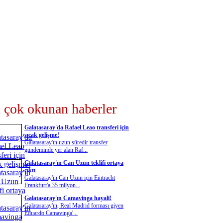
 çok okunan haberler
Galatasaray'da Rafael Leao transferi için
sıcak gelişme!
Galatasaray'ın uzun süredir transfer
gündeminde yer alan Raf...
Galatasaray'ın Can Uzun teklifi ortaya
çıktı
Galatasaray'ın Can Uzun için Eintracht
Frankfurt'a 35 milyon...
Galatasaray'ın Camavinga hayali!
Galatasaray'ın, Real Madrid forması giyen
Eduardo Camavinga'...