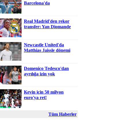
Barcelona'da
Real Madrid'den rekor
transfer: Yan Diomande
Newcastle United'da
Matthias Jaissle dönemi
Domenico Tedesco'dan
ayrılığa izin yok
Kevin için 50 milyon
euro'ya ret!
Tüm Haberler