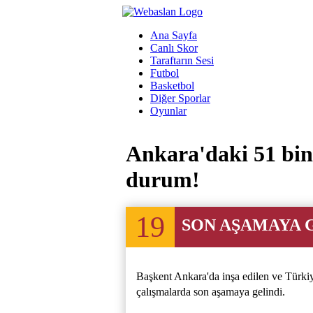
Ana Sayfa
Canlı Skor
Taraftarın Sesi
Futbol
Basketbol
Diğer Sporlar
Oyunlar
Ankara'daki 51 bin 
durum!
19
SON AŞAMAYA G
Başkent Ankara'da inşa edilen ve Türkiye
çalışmalarda son aşamaya gelindi.