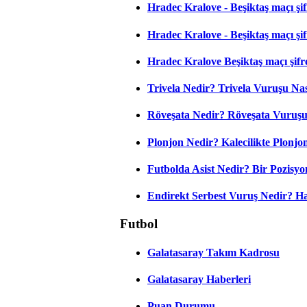
Hradec Kralove - Beşiktaş maçı şifr
Hradec Kralove - Beşiktaş maçı şifre
Hradec Kralove Beşiktaş maçı şifr
Trivela Nedir? Trivela Vuruşu Nası
Röveşata Nedir? Röveşata Vuruşu 
Plonjon Nedir? Kalecilikte Plonjon
Futbolda Asist Nedir? Bir Pozisyo
Endirekt Serbest Vuruş Nedir? H
Futbol
Galatasaray Takım Kadrosu
Galatasaray Haberleri
Puan Durumu