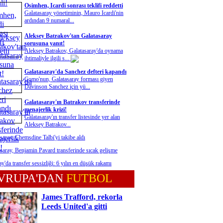
Osimhen, Icardi sonrası teklifi reddetti
Galatasaray yönetiminin, Mauro Icardi'nin
ardından 9 numaral...
Aleksey Batrakov'tan Galatasaray
sorusuna yanıt!
Aleksey Batrakov, Galatasaray'da oynama
ihtimaliyle ilgili s...
Galatasaray'da Sanchez defteri kapandı
Como'nun, Galatasaray forması giyen
Davinson Sanchez için yü...
Galatasaray'ın Batrakov transferinde
menajerlik krizi!
Galatasaray'ın transfer listesinde yer alan
Aleksey Batrakov...
saray, Chemsdine Talbi'yi takibe aldı
saray, Benjamin Pavard transferinde sıcak gelişme
y'da transfer sessizliği: 6 yılın en düşük rakamı
VRUPA'DAN
FUTBOL
James Trafford, rekorla
Leeds United'a gitti