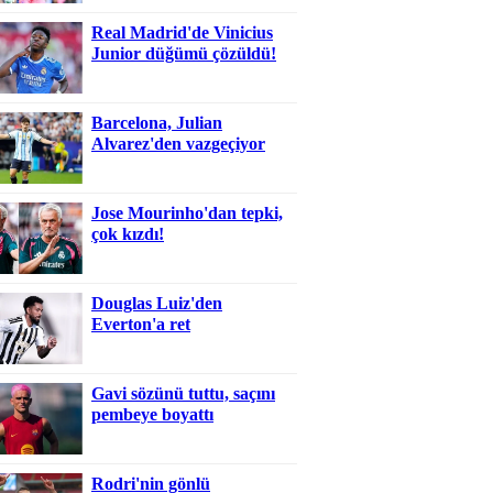
Real Madrid'de Vinicius
Junior düğümü çözüldü!
Barcelona, Julian
Alvarez'den vazgeçiyor
Jose Mourinho'dan tepki,
çok kızdı!
Douglas Luiz'den
Everton'a ret
Gavi sözünü tuttu, saçını
pembeye boyattı
Rodri'nin gönlü