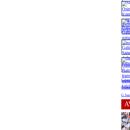
Galata
Galata
G.Sara
A