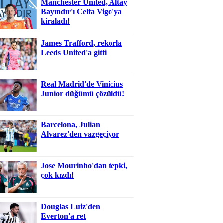
Manchester United, Altay
Bayındır'ı Celta Vigo'ya
kiraladı!
James Trafford, rekorla
Leeds United'a gitti
Real Madrid'de Vinicius
Junior düğümü çözüldü!
Barcelona, Julian
Alvarez'den vazgeçiyor
Jose Mourinho'dan tepki,
çok kızdı!
Douglas Luiz'den
Everton'a ret