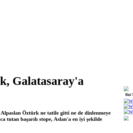
k, Galatasaray'a
Bizi 
Alpaslan Öztürk ne tatile gitti ne de dinlenmeye
ca tutan başarılı stope, Aslan'a en iyi şekilde