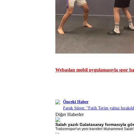
Webaslan mobil uygulamasıyla spor hab
Önceki Haber
Faruk Süren: "Fatih Terim yalnız bırakıld
Diğer Haberler
Salah yazılı Galatasaray formasıyla gö
Trabzonspor'un yeni transferi Muhammed Salah'ı