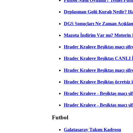
Futbol Nasıl Oynanır? Temel Futb
Deplasman Golü Kuralı Nedir? Ha
DGS Sonuçları Ne Zaman Açıkla
Mazota İndirim Var mı? Motorin 
Hradec Kralove Beşiktaş maçı şifres
Hradec Kralove Beşiktaş CANLI
Hradec Kralove Beşiktaş maçı şifr
Hradec Kralove Beşiktaş ücretsiz i
Hradec Kralove - Beşiktaş maçı şifr
Hradec Kralove - Beşiktaş maçı şifre
Futbol
Galatasaray Takım Kadrosu