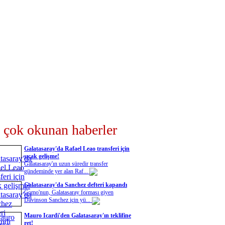
 çok okunan haberler
Galatasaray'da Rafael Leao transferi için
sıcak gelişme!
Galatasaray'ın uzun süredir transfer
gündeminde yer alan Raf...
Galatasaray'da Sanchez defteri kapandı
Como'nun, Galatasaray forması giyen
Davinson Sanchez için yü...
Mauro Icardi'den Galatasaray'ın teklifine
ret!