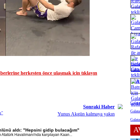
erlerine herkesten önce ulaşmak için tıklayın
Galata
Sonraki Haber
Galata
ı"
Yunus Akgün kalmaya yakın
Galata
A
nlünü aldı: "Hepsini gidip bulacağım"
 Atatürk Havalimanı'nda karşılayan Kaan...