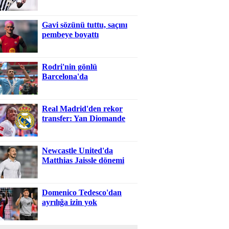
Gavi sözünü tuttu, saçını
pembeye boyattı
Rodri'nin gönlü
Barcelona'da
Real Madrid'den rekor
transfer: Yan Diomande
Newcastle United'da
Matthias Jaissle dönemi
Domenico Tedesco'dan
ayrılığa izin yok