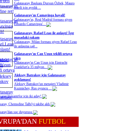
Galatasaray Başkanı Dursun Özbek, Mauro
Icardi için ayrılık ...
Galatasaray'ın Camavinga hayali!
Galatasaray'ın, Real Madrid forması giyen
Eduardo Camavinga'...
Galatasaray, Rafael Leao ile anlaştı! İşte
masadaki rakam
Galatasaray, Milan forması giyen Rafael Leao
ile anlaşma sağ...
Galatasaray'ın Can Uzun teklifi ortaya
çıktı
Galatasaray'ın Can Uzun için Eintracht
Frankfurt'a 35 milyon...
Aleksey Batrakov için Galatasaray
açıklaması!
Aleksey Batrakov'un menajeri Vladimir
Kuzmichev, Rus oyuncu ...
saray'da santrfor için iki aday!
saray, Chemsdine Talbi'yi takibe aldı
saray'dan suç duyurusu
VRUPA'DAN
FUTBOL