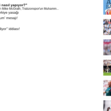
i nasıl yapıyor?"
dan Mike McGrath, Trabzonspor'un Muhamm...
rkiye yasağı
rum' mesajı!
iyor" iddiası!