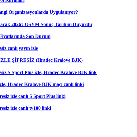
ol Kuralları
ngi Organizasyonlarda Uygulanıyor?
nacak 2026? ÖSYM Sonuç Tarihini Duyurdu
Fiyatlarında Son Durum
iz canlı yayın izle
 İZLE ŞİFRESİZ (Hradec Kralove BJK)
esiz S Sport Plus izle, Hradec Kralove BJK link
zle, Hradec Kralove BJK maçı canlı linki
esiz izle canlı S Sport Plus linki
siz izle canlı tv100 linki