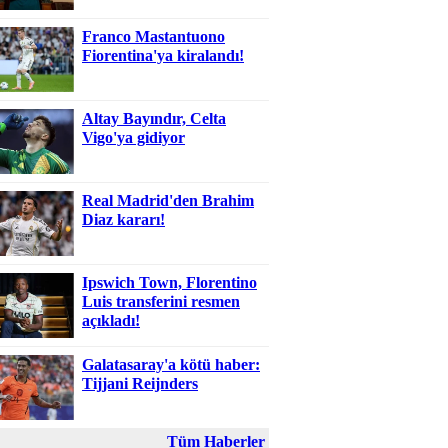
Franco Mastantuono
Fiorentina'ya kiralandı!
Altay Bayındır, Celta
Vigo'ya gidiyor
Real Madrid'den Brahim
Diaz kararı!
Ipswich Town, Florentino
Luis transferini resmen
açıkladı!
Galatasaray'a kötü haber:
Tijjani Reijnders
Tüm Haberler