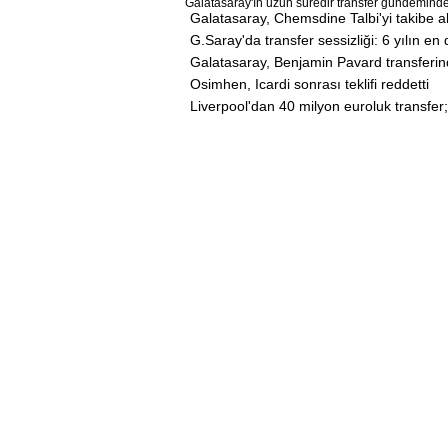
Galatasaray'ın uzun süredir transfer gündeminde
Galatasaray, Chemsdine Talbi'yi takibe a
G.Saray'da transfer sessizliği: 6 yılın e
Galatasaray, Benjamin Pavard transferin
Osimhen, Icardi sonrası teklifi reddetti
Liverpool'dan 40 milyon euroluk transfer