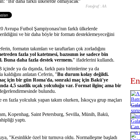
Fotoğraf : AA
20 Avrupa Futbol Şampiyonası'nın farklı ülkelerde
rildiğini ve bir daha böyle bir formatı desteklemeyeceğini
in, formatın takımları ve taraftarları çok zorladığını
etreden fazla yol katetmesi, bazısının ise sadece bin
l. Buna daha fazla destek vermem.
" ifadelerini kullandı.
çinde ya da dışında, farklı para birimlerine ya da
a kaldığını anlatan Ceferin, "
Bu durum kolay değildi.
En
, maç için bir gün Roma'da, sonraki maç için Bakü'ye
ında 4,5 saatlik uçak yolculuğu var. Format ilginç ama bir
değerlendirmesinde bulundu.
e en fazla yolculuk yapan takım olurken, İskoçya grup maçları
, Kopenhag, Saint Petersburg, Sevilla, Münih, Bakü,
ipliği yaptı.
ruya, "Kesinlikle özel bir turnuva oldu. Normalleşme başladı