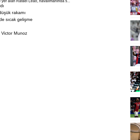
 yer alan Rafael Leao, havalimanında s...
ldı
n düşük rakamı
de sıcak gelişme
; Victor Munoz