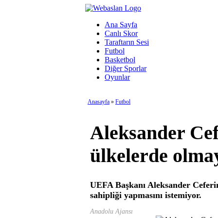
Ana Sayfa
Canlı Skor
Taraftarın Sesi
Futbol
Basketbol
Diğer Sporlar
Oyunlar
Anasayfa
»
Futbol
Aleksander Cef
ülkelerde olm
UEFA Başkanı Aleksander Ceferin,
sahipliği yapmasını istemiyor.
Anadolu Ajansı