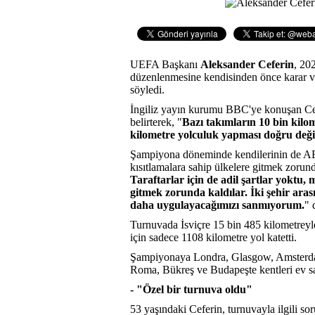
UEFA Başkanı
Aleksander Ceferin
, 20
düzenlenmesine kendisinden önce karar ve
söyledi.
İngiliz yayın kurumu BBC'ye konuşan Cefer
belirterek, "
Bazı takımların 10 bin kilom
kilometre yolculuk yapması doğru deği
Şampiyona döneminde kendilerinin de AB i
kısıtlamalara sahip ülkelere gitmek zorund
Taraftarlar için de adil şartlar yoktu
gitmek zorunda kaldılar. İki şehir aras
daha uygulayacağımızı sanmıyorum.
" 
Turnuvada İsviçre 15 bin 485 kilometreyl
için sadece 1108 kilometre yol katetti.
Şampiyonaya Londra, Glasgow, Amsterdam
Roma, Bükreş ve Budapeşte kentleri ev sah
- "Özel bir turnuva oldu"
53 yaşındaki Ceferin, turnuvayla ilgili so