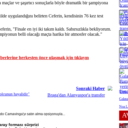
ka maçlar ve şaşırtıcı sonuçlarla böyle dramatik bir şampiyona
kilde uygulandığını belirten Ceferin, kendisinin 76 kez test
Ceferin, "Finale en iyi iki takım kaldı. Sabırsızlıkla bekliyorum.
mpiyonun belli olacağı maçta harika bir atmosfer olacak."
erlerine herkesten önce ulaşmak için tıklayın
Sonraki Haber
Okan B
olcunun hayalidir"
Braga'dan Alanyaspor'a transfer
Galata
Noa La
A
do Camavinga'yı satın alma opsiyonuyla...
ray forması sürprizi