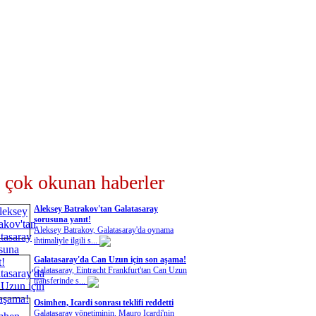
 çok okunan haberler
Aleksey Batrakov'tan Galatasaray
sorusuna yanıt!
Aleksey Batrakov, Galatasaray'da oynama
ihtimaliyle ilgili s...
Galatasaray'da Can Uzun için son aşama!
Galatasaray, Eintracht Frankfurt'tan Can Uzun
transferinde s...
Osimhen, Icardi sonrası teklifi reddetti
Galatasaray yönetiminin, Mauro Icardi'nin