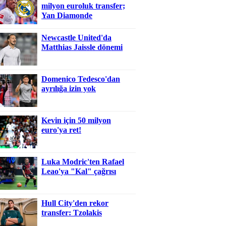
milyon euroluk transfer;
Yan Diamonde
Newcastle United'da
Matthias Jaissle dönemi
Domenico Tedesco'dan
ayrılığa izin yok
Kevin için 50 milyon
euro'ya ret!
Luka Modric'ten Rafael
Leao'ya "Kal" çağrısı
Hull City'den rekor
transfer: Tzolakis