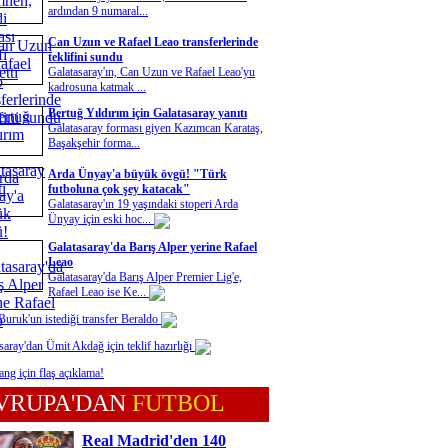
ardından 9 numaral...
Can Uzun ve Rafael Leao transferlerinde
teklifini sundu
Galatasaray'ın, Can Uzun ve Rafael Leao'yu
kadrosuna katmak ...
Bertuğ Yıldırım için Galatasaray yanıtı
Galatasaray forması giyen Kazımcan Karataş,
Başakşehir forma...
Arda Ünyay'a büyük övgü! "Türk
futboluna çok şey katacak"
Galatasaray'ın 19 yaşındaki stoperi Arda
Ünyay için eski hoc...
Galatasaray'da Barış Alper yerine Rafael
Leao
Galatasaray'da Barış Alper Premier Lig'e,
Rafael Leao ise Ke...
uruk'un istediği transfer Beraldo
saray'dan Ümit Akdağ için teklif hazırlığı
ng için flaş açıklama!
VRUPA'DAN
FUTBOL
Real Madrid'den 140