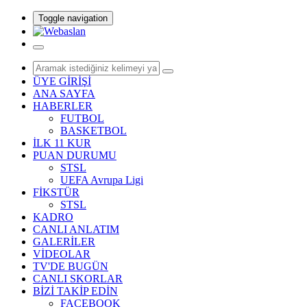
Toggle navigation
ÜYE GİRİŞİ
ANA SAYFA
HABERLER
FUTBOL
BASKETBOL
İLK 11 KUR
PUAN DURUMU
STSL
UEFA Avrupa Ligi
FİKSTÜR
STSL
KADRO
CANLI ANLATIM
GALERİLER
VİDEOLAR
TV'DE BUGÜN
CANLI SKORLAR
BİZİ TAKİP EDİN
FACEBOOK