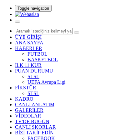
Toggle navigation
ÜYE GİRİŞİ
ANA SAYFA
HABERLER
FUTBOL
BASKETBOL
İLK 11 KUR
PUAN DURUMU
STSL
UEFA Avrupa Ligi
FİKSTÜR
STSL
KADRO
CANLI ANLATIM
GALERİLER
VİDEOLAR
TV'DE BUGÜN
CANLI SKORLAR
BİZİ TAKİP EDİN
FACEBOOK