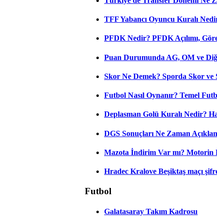
Türkiye'de Transfer Dönemi Ne Z
TFF Yabancı Oyuncu Kuralı Nedir
PFDK Nedir? PFDK Açılımı, Görev
Puan Durumunda AG, OM ve Diğer
Skor Ne Demek? Sporda Skor ve 
Futbol Nasıl Oynanır? Temel Futb
Deplasman Golü Kuralı Nedir? Ha
DGS Sonuçları Ne Zaman Açıkla
Mazota İndirim Var mı? Motorin 
Hradec Kralove Beşiktaş maçı şifres
Futbol
Galatasaray Takım Kadrosu