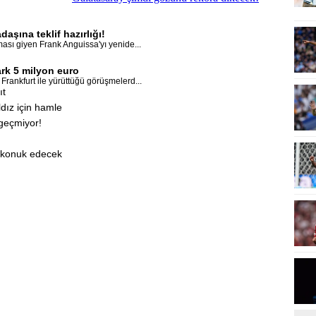
aşına teklif hazırlığı!
rması giyen Frank Anguissa'yı yenide...
ark 5 milyon euro
 Frankfurt ile yürüttüğü görüşmelerd...
ıt
dız için hamle
geçmiyor!
i konuk edecek