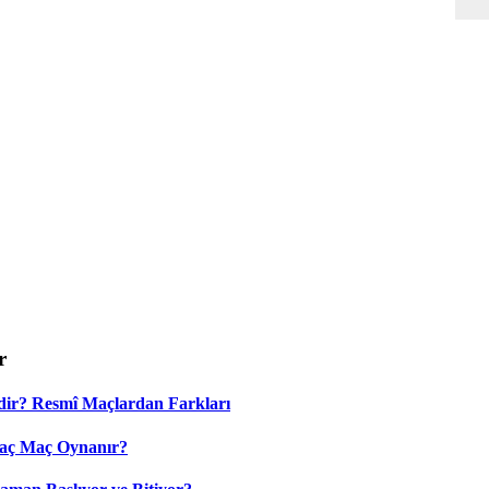
r
dir? Resmî Maçlardan Farkları
Kaç Maç Oynanır?