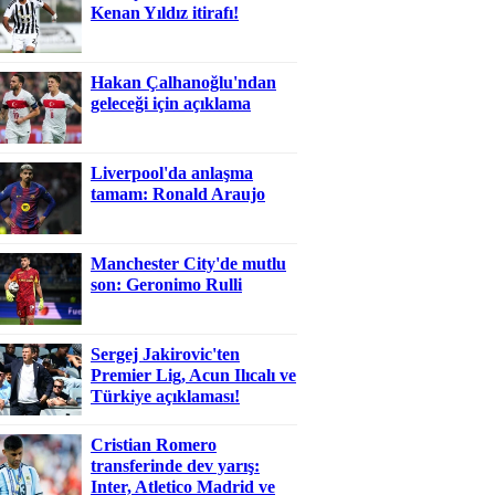
Kenan Yıldız itirafı!
Hakan Çalhanoğlu'ndan
geleceği için açıklama
Liverpool'da anlaşma
tamam: Ronald Araujo
Manchester City'de mutlu
son: Geronimo Rulli
Sergej Jakirovic'ten
Premier Lig, Acun Ilıcalı ve
Türkiye açıklaması!
Cristian Romero
transferinde dev yarış:
Inter, Atletico Madrid ve