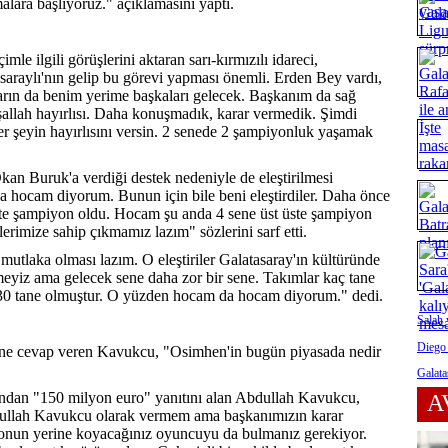
alara başlıyoruz." açıklamasını yaptı.
mle ilgili görüşlerini aktaran sarı-kırmızılı idareci,
saraylı'nın gelip bu görevi yapması önemli. Erden Bey vardı,
arın da benim yerime başkaları gelecek. Başkanım da sağ
İnşallah hayırlısı. Daha konuşmadık, karar vermedik. Şimdi
er şeyin hayırlısını versin. 2 senede 2 şampiyonluk yaşamak
kan Buruk'a verdiği destek nedeniyle de eleştirilmesi
 hocam diyorum. Bunun için bile beni eleştirdiler. Daha önce
üste şampiyon oldu. Hocam şu anda 4 sene üst üste şampiyon
erimize sahip çıkmamız lazım" sözlerini sarf etti.
utlaka olması lazım. O eleştiriler Galatasaray'ın kültüründe
emeyiz ama gelecek sene daha zor bir sene. Takımlar kaç tane
m 30 tane olmuştur. O yüzden hocam da hocam diyorum." dedi.
Salah 
Diego
lerine cevap veren Kavukcu, "Osimhen'in bugün piyasada nedir
Galata
ndan "150 milyon euro" yanıtını alan Abdullah Kavukcu,
A
dullah Kavukcu olarak vermem ama başkanımızın karar
 onun yerine koyacağınız oyuncuyu da bulmanız gerekiyor.