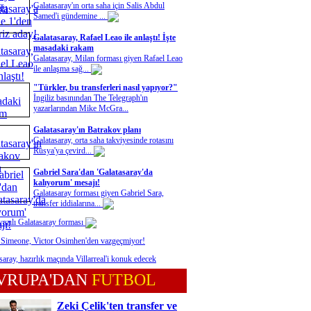
Galatasaray'ın orta saha için Salis Abdul
Samed'i gündemine ...
Galatasaray, Rafael Leao ile anlaştı! İşte
masadaki rakam
Galatasaray, Milan forması giyen Rafael Leao
ile anlaşma sağ...
"Türkler, bu transferleri nasıl yapıyor?"
İngiliz basınından The Telegraph'ın
yazarlarından Mike McGra...
Galatasaray'ın Batrakov planı
Galatasaray, orta saha takviyesinde rotasını
Rusya'ya çevird...
Gabriel Sara'dan 'Galatasaray'da
kalıyorum' mesajı!
Galatasaray forması giyen Gabriel Sara,
transfer iddialarına...
yazılı Galatasaray forması
 Simeone, Victor Osimhen'den vazgeçmiyor!
saray, hazırlık maçında Villarreal'i konuk edecek
VRUPA'DAN
FUTBOL
Zeki Çelik'ten transfer ve