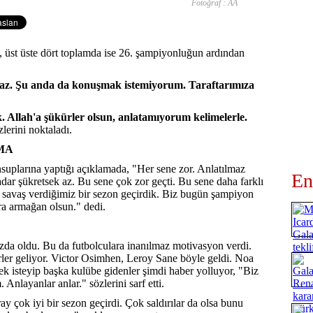
Fotoğraf : AA
 üst üste dört toplamda ise 26. şampiyonluğun ardından
az. Şu anda da konuşmak istemiyorum. Taraftarımıza
k. Allah'a şükürler olsun, anlatamıyorum kelimelerle.
zlerini noktaladı.
MA
uplarına yaptığı açıklamada, "Her sene zor. Anlatılmaz
En
adar şükretsek az. Bu sene çok zor geçti. Bu sene daha farklı
le savaş verdiğimiz bir sezon geçirdik. Biz bugün şampiyon
ara armağan olsun." dedi.
da oldu. Bu da futbolculara inanılmaz motivasyon verdi.
rler geliyor. Victor Osimhen, Leroy Sane böyle geldi. Noa
k isteyip başka kulübe gidenler şimdi haber yolluyor, "Biz
Anlayanlar anlar." sözlerini sarf etti.
 çok iyi bir sezon geçirdi. Çok saldırılar da olsa bunu