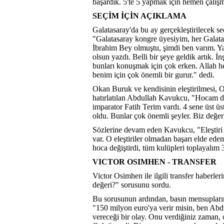
başardık. 5'te 5 yapmak için hemen çalışm
SEÇİM İÇİN AÇIKLAMA
Galatasaray'da bu ay gerçekleştirilecek seçi
"Galatasaray kongre üyesiyim, her Galata
İbrahim Bey olmuştu, şimdi ben varım. Y
olsun yazdı. Belli bir şeye geldik artık. 
bunları konuşmak için çok erken. Allah h
benim için çok önemli bir gurur." dedi.
Okan Buruk ve kendisinin eleştirilmesi, O
hatırlatılan Abdullah Kavukcu, "Hocam da
imparator Fatih Terim vardı. 4 sene üst 
oldu. Bunlar çok önemli şeyler. Biz değerl
Sözlerine devam eden Kavukcu, "Eleştiri m
var. O eleştiriler olmadan başarı elde ed
hoca değiştirdi, tüm kulüpleri toplayalı
VICTOR OSIMHEN - TRANSFER
Victor Osimhen ile ilgili transfer haber
değeri?" sorusunu sordu.
Bu sorusunun ardından, basın mensupları
"150 milyon euro'ya verir misin, ben Ab
vereceği bir olay. Onu verdiğiniz zaman,