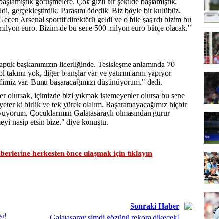
şlamıştık görüşmelere. Çok gizli bir şekilde başlamıştık.
di, gerçekleştirdik. Parasını ödedik. Biz böyle bir kulübüz.
çen Arsenal sportif direktörü geldi ve o bile şaşırdı bizim bu
milyon euro. Bizim de bu sene 500 milyon euro bütçe olacak."
ptık başkanımızın liderliğinde. Tesisleşme anlamında 70
 takımı yok, diğer branşlar var ve yatırımlarını yapıyor
efimiz var. Bunu başaracağımızı düşünüyorum." dedi.
er olursak, içimizde bizi yıkmak istemeyenler olursa bu sene
z yeter ki birlik ve tek yürek olalım. Başaramayacağımız hiçbir
uyuyorum. Çocuklarımın Galatasaraylı olmasından gurur
i nasip etsin bize." diye konuştu.
erlerine herkesten önce ulaşmak için tıklayın
Sonraki Haber
sı!
Galatasaray şimdi gözünü rekora dikecek!