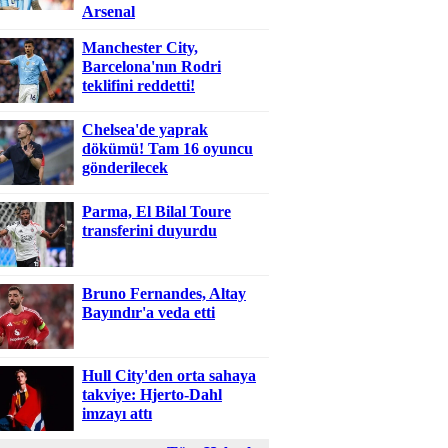
Arsenal
Manchester City,
Barcelona'nın Rodri
teklifini reddetti!
Chelsea'de yaprak
dökümü! Tam 16 oyuncu
gönderilecek
Parma, El Bilal Toure
transferini duyurdu
Bruno Fernandes, Altay
Bayındır'a veda etti
Hull City'den orta sahaya
takviye: Hjerto-Dahl
imzayı attı