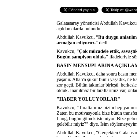
Galatasaray yöneticisi Abdullah Kavukcu,
açıklamalarda bulundu.
Abdullah Kavukcu, "
Bu duygu anlatılm
armağan ediyoruz.
" dedi.
Kavukcu, "
Çok mücadele ettik, savaştı
Bugün şampiyon olduk.
" ifadeleriyle sö
BASIN MENSUPLARINA AÇIKLA
Abdullah Kavukcu, daha sonra basın mens
yaşanır. Allah'a şükür bunu yaşadık, ne k
zor geçti. Bütün takımlar birleşti, herkes
olduk. İnanılmaz bir taraftarımız var, onl
"HABER YOLLUYORLAR"
Kavukcu, "Taraftarımız bizim hep yanımız
Zaten bu motivasyonla bize bütün transfe
Lang, bugün gitmek istemiyor. Bize gelme
gelebilir miyiz?" diye. İsim söylemeyeyim. 
Abdullah Kavukcu, "Gerçekten Galatasaray