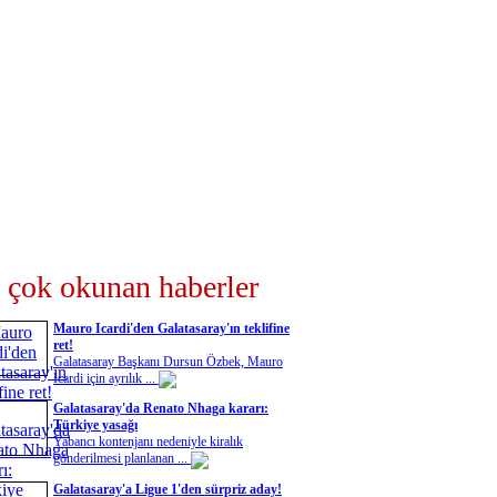
 çok okunan haberler
Mauro Icardi'den Galatasaray'ın teklifine
ret!
Galatasaray Başkanı Dursun Özbek, Mauro
Icardi için ayrılık ...
Galatasaray'da Renato Nhaga kararı:
Türkiye yasağı
Yabancı kontenjanı nedeniyle kiralık
gönderilmesi planlanan ...
Galatasaray'a Ligue 1'den sürpriz aday!