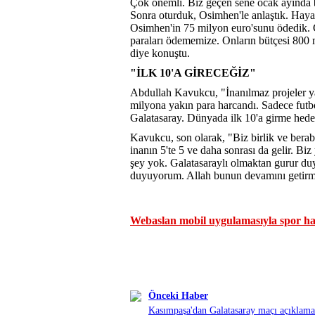
Çok önemli. Biz geçen sene ocak ayında ba
Sonra oturduk, Osimhen'le anlaştık. Hayal
Osimhen'in 75 milyon euro'sunu ödedik. Ge
paraları ödememize. Onların bütçesi 800 
diye konuştu.
"İLK 10'A GİRECEĞİZ"
Abdullah Kavukcu, "İnanılmaz projeler ya
milyona yakın para harcandı. Sadece futbol
Galatasaray. Dünyada ilk 10'a girme hed
Kavukcu, son olarak, "Biz birlik ve berab
inanın 5'te 5 ve daha sonrası da gelir. Bi
şey yok. Galatasaraylı olmaktan gurur d
duyuyorum. Allah bunun devamını getirmey
Webaslan mobil uygulamasıyla spor hab
Önceki Haber
Kasımpaşa'dan Galatasaray maçı açıklama