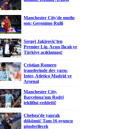
Manchester City'de mutlu
son: Geronimo Rulli
Sergej Jakirovic'ten
Premier Lig, Acun Ilıcalı ve
Türkiye açıklaması!
Cristian Romero
transferinde dev yarış:
Inter, Atletico Madrid ve
Arsenal
Manchester City,
Barcelona'nın Rodri
teklifini reddetti!
Chelsea'de yaprak
dökümü! Tam 16 oyuncu
gönderilecek