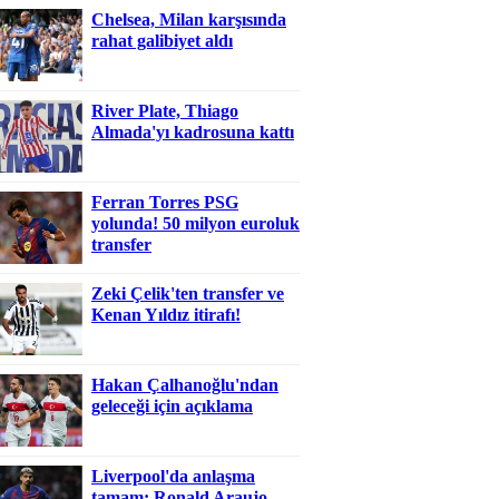
Chelsea, Milan karşısında
rahat galibiyet aldı
River Plate, Thiago
Almada'yı kadrosuna kattı
Ferran Torres PSG
yolunda! 50 milyon euroluk
transfer
Zeki Çelik'ten transfer ve
Kenan Yıldız itirafı!
Hakan Çalhanoğlu'ndan
geleceği için açıklama
Liverpool'da anlaşma
tamam: Ronald Araujo