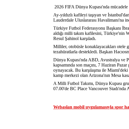
2026 FIFA Dünya Kupası'nda mücadele e
Ay-yıldızlı kafileyi taşıyan ve İstanbul'd
Lauderdale Uluslararası Havalimanı'na in
Türkiye Futbol Federasyonu Başkanı İbra
aldığı milli takım kafilesini, Türkiye'n
Resul Şahinol karşıladı.
Milliler, otobüsle konaklayacakları otele ge
tezahüratlarla destekledi. Başkan Hacıosm
Dünya Kupası'nda ABD, Avustralya ve Para
kapsamında son maçını, 7 Haziran Pazar 
oynayacak. Bu karşılaşma ile Miami'deki h
kamp merkezi olan Arizona'nın Mesa kasa
A Milli Futbol Takımı, Dünya Kupası gru
07.00'de BC Place Vancouver Stadı'nda Av
Webaslan mobil uygulamasıyla spor hab