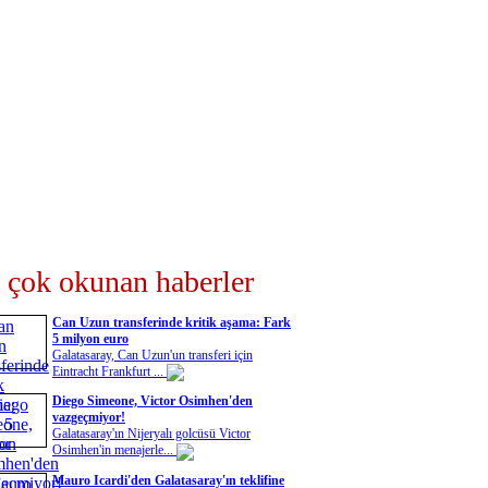
 çok okunan haberler
Can Uzun transferinde kritik aşama: Fark
5 milyon euro
Galatasaray, Can Uzun'un transferi için
Eintracht Frankfurt ...
Diego Simeone, Victor Osimhen'den
vazgeçmiyor!
Galatasaray'ın Nijeryalı golcüsü Victor
Osimhen'in menajerle...
Mauro Icardi'den Galatasaray'ın teklifine