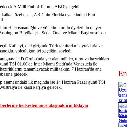
decek A Milli Futbol Takımı, ABD'ye geldi.
an kalkan özel uçak, ABD'nin Florida eyaletindeki Fort
di.
him Hacıosmanoğlu ve yönetim kurulu üyelerinin de yer
in Washington Büyükelçisi Sedat Önal ve Miami Başkonsolosu
çti. Kafileyi, otel girişinde Türk taraftarlar bayraklarla ve
anoğlu, yolculuğun iyi geçtiğini söyledi.
guay ile D Grubu'nda yer alan milliler, turnuva hazırlıkları
günü TSİ 01.00'de Inter Miami Stadı'nda Venezuela ile
azırlıklarını tamamlayacak milli takım, 7 Haziran'da ana
En
basına gidecek.
p aşamasındaki ilk maçında ise 14 Haziran Pazar günü TSİ
ustralya ile karşı karşıya gelecek.
erlerine herkesten önce ulaşmak için tıklayın