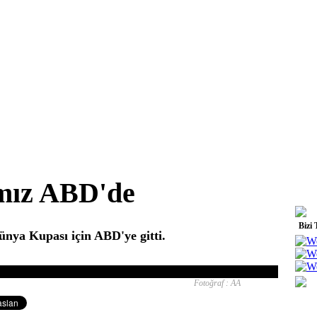
ımız ABD'de
Bizi 
ünya Kupası için ABD'ye gitti.
Fotoğraf : AA