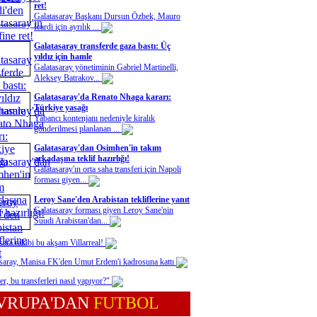
ret!
Galatasaray Başkanı Dursun Özbek, Mauro
Icardi için ayrılık ...
Galatasaray transferde gaza bastı: Üç
yıldız için hamle
Galatasaray yönetiminin Gabriel Martinelli,
Aleksey Batrakov...
Galatasaray'da Renato Nhaga kararı:
Türkiye yasağı
Yabancı kontenjanı nedeniyle kiralık
gönderilmesi planlanan ...
Galatasaray'dan Osimhen'in takım
arkadaşına teklif hazırlığı!
Galatasaray'ın orta saha transferi için Napoli
forması giyen...
Leroy Sane'den Arabistan tekliflerine yanıt
Galatasaray forması giyen Leroy Sane'nin
Suudi Arabistan'dan...
sara rakibi bu akşam Villarreal!
saray, Manisa FK'den Umut Erdem'i kadrosuna kattı
er, bu transferleri nasıl yapıyor?"
VRUPA'DAN
FUTBOL