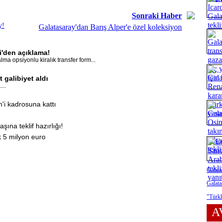
Sonraki Haber
y!
Galatasaray'dan Barış Alper'e özel koleksiyon
li'den açıklama!
lma opsiyonlu kiralık transfer form...
 galibiyet aldı
...
i kadrosuna kattı
ına teklif hazırlığı!
k 5 milyon euro
Galata
Galata
"Türkl
A