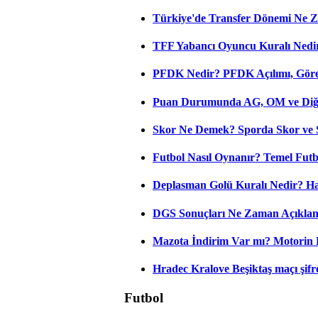
Türkiye'de Transfer Dönemi Ne Z
TFF Yabancı Oyuncu Kuralı Nedir
PFDK Nedir? PFDK Açılımı, Görev
Puan Durumunda AG, OM ve Diğer
Skor Ne Demek? Sporda Skor ve 
Futbol Nasıl Oynanır? Temel Futb
Deplasman Golü Kuralı Nedir? Ha
DGS Sonuçları Ne Zaman Açıkla
Mazota İndirim Var mı? Motorin 
Hradec Kralove Beşiktaş maçı şifres
Futbol