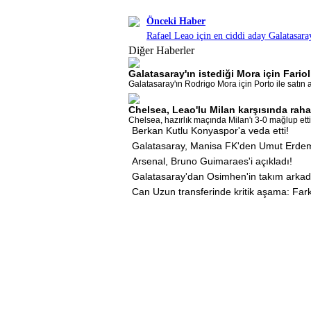
Önceki Haber
Rafael Leao için en ciddi aday Galatasara
Diğer Haberler
Galatasaray'ın istediği Mora için Fario
Galatasaray'ın Rodrigo Mora için Porto ile satın a
Chelsea, Leao'lu Milan karşısında rahat
Chelsea, hazırlık maçında Milan'ı 3-0 mağlup etti.
Berkan Kutlu Konyaspor'a veda etti!
Galatasaray, Manisa FK'den Umut Erdem'
Arsenal, Bruno Guimaraes'i açıkladı!
Galatasaray'dan Osimhen'in takım arkadaş
Can Uzun transferinde kritik aşama: Far