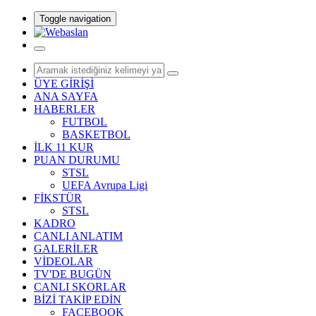
Toggle navigation
ÜYE GİRİŞİ
ANA SAYFA
HABERLER
FUTBOL
BASKETBOL
İLK 11 KUR
PUAN DURUMU
STSL
UEFA Avrupa Ligi
FİKSTÜR
STSL
KADRO
CANLI ANLATIM
GALERİLER
VİDEOLAR
TV'DE BUGÜN
CANLI SKORLAR
BİZİ TAKİP EDİN
FACEBOOK