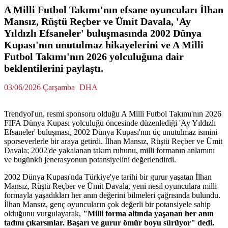
A Milli Futbol Takımı'nın efsane oyuncuları İlhan
Mansız, Rüştü Reçber ve Ümit Davala, 'Ay
Yıldızlı Efsaneler' buluşmasında 2002 Dünya
Kupası'nın unutulmaz hikayelerini ve A Milli
Futbol Takımı'nın 2026 yolculuğuna dair
beklentilerini paylaştı.
03/06/2026 Çarşamba
DHA
Trendyol'un, resmi sponsoru olduğu A Milli Futbol Takımı'nın 2026
FIFA Dünya Kupası yolculuğu öncesinde düzenlediği 'Ay Yıldızlı
Efsaneler' buluşması, 2002 Dünya Kupası'nın üç unutulmaz ismini
sporseverlerle bir araya getirdi. İlhan Mansız, Rüştü Reçber ve Ümit
Davala; 2002'de yakalanan takım ruhunu, milli formanın anlamını
ve bugünkü jenerasyonun potansiyelini değerlendirdi.
2002 Dünya Kupası'nda Türkiye'ye tarihi bir gurur yaşatan İlhan
Mansız, Rüştü Reçber ve Ümit Davala, yeni nesil oyunculara milli
formayla yaşadıkları her anın değerini bilmeleri çağrısında bulundu.
İlhan Mansız, genç oyuncuların çok değerli bir potansiyele sahip
olduğunu vurgulayarak,
"Milli forma altında yaşanan her anın
tadını çıkarsınlar. Başarı ve gurur ömür boyu sürüyor" dedi.