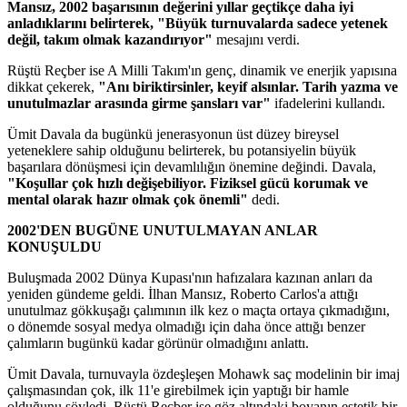
Mansız, 2002 başarısının değerini yıllar geçtikçe daha iyi
anladıklarını belirterek, "Büyük turnuvalarda sadece yetenek
değil, takım olmak kazandırıyor"
mesajını verdi.
Rüştü Reçber ise A Milli Takım'ın genç, dinamik ve enerjik yapısına
dikkat çekerek,
"Anı biriktirsinler, keyif alsınlar. Tarih yazma ve
unutulmazlar arasında girme şansları var"
ifadelerini kullandı.
Ümit Davala da bugünkü jenerasyonun üst düzey bireysel
yeteneklere sahip olduğunu belirterek, bu potansiyelin büyük
başarılara dönüşmesi için devamlılığın önemine değindi. Davala,
"Koşullar çok hızlı değişebiliyor. Fiziksel gücü korumak ve
mental olarak hazır olmak çok önemli"
dedi.
2002'DEN BUGÜNE UNUTULMAYAN ANLAR
KONUŞULDU
Buluşmada 2002 Dünya Kupası'nın hafızalara kazınan anları da
yeniden gündeme geldi. İlhan Mansız, Roberto Carlos'a attığı
unutulmaz gökkuşağı çalımının ilk kez o maçta ortaya çıkmadığını,
o dönemde sosyal medya olmadığı için daha önce attığı benzer
çalımların bugünkü kadar görünür olmadığını anlattı.
Ümit Davala, turnuvayla özdeşleşen Mohawk saç modelinin bir imaj
çalışmasından çok, ilk 11'e girebilmek için yaptığı bir hamle
olduğunu söyledi. Rüştü Reçber ise göz altındaki boyanın estetik bir