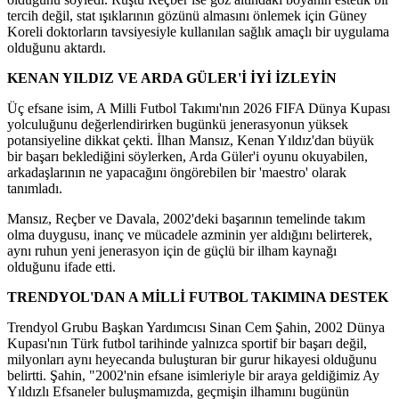
tercih değil, stat ışıklarının gözünü almasını önlemek için Güney
Koreli doktorların tavsiyesiyle kullanılan sağlık amaçlı bir uygulama
olduğunu aktardı.
KENAN YILDIZ VE ARDA GÜLER'İ İYİ İZLEYİN
Üç efsane isim, A Milli Futbol Takımı'nın 2026 FIFA Dünya Kupası
yolculuğunu değerlendirirken bugünkü jenerasyonun yüksek
potansiyeline dikkat çekti. İlhan Mansız, Kenan Yıldız'dan büyük
bir başarı beklediğini söylerken, Arda Güler'i oyunu okuyabilen,
arkadaşlarının ne yapacağını öngörebilen bir 'maestro' olarak
tanımladı.
Mansız, Reçber ve Davala, 2002'deki başarının temelinde takım
olma duygusu, inanç ve mücadele azminin yer aldığını belirterek,
aynı ruhun yeni jenerasyon için de güçlü bir ilham kaynağı
olduğunu ifade etti.
TRENDYOL'DAN A MİLLİ FUTBOL TAKIMINA DESTEK
Trendyol Grubu Başkan Yardımcısı Sinan Cem Şahin, 2002 Dünya
Kupası'nın Türk futbol tarihinde yalnızca sportif bir başarı değil,
milyonları aynı heyecanda buluşturan bir gurur hikayesi olduğunu
belirtti. Şahin, "2002'nin efsane isimleriyle bir araya geldiğimiz Ay
Yıldızlı Efsaneler buluşmamızda, geçmişin ilhamını bugünün