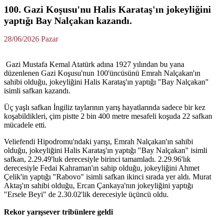
100. Gazi Koşusu'nu Halis Karataş'ın jokeyliğini
yaptığı Bay Nalçakan kazandı.
28/06/2026 Pazar
Gazi Mustafa Kemal Atatürk adına 1927 yılından bu yana
düzenlenen Gazi Koşusu'nun 100'üncüsünü Emrah Nalçakan'ın
sahibi olduğu, jokeyliğini Halis Karataş'ın yaptığı "Bay Nalçakan"
isimli safkan kazandı.
Üç yaşlı safkan İngiliz taylarının yarış hayatlarında sadece bir kez
koşabildikleri, çim pistte 2 bin 400 metre mesafeli koşuda 22 safkan
mücadele etti.
Veliefendi Hipodromu'ndaki yarışı, Emrah Nalçakan'ın sahibi
olduğu, jokeyliğini Halis Karataş'ın yaptığı "Bay Nalçakan" isimli
safkan, 2.29.49'luk derecesiyle birinci tamamladı. 2.29.96'lık
derecesiyle Fedai Kahraman'ın sahip olduğu, jokeyliğini Ahmet
Çelik'in yaptığı "Rabovo" isimli safkan ikinci sırada yer aldı. Murat
Aktaş'ın sahibi olduğu, Ercan Çankaya'nın jokeyliğini yaptığı
"Ersele Beyi" de 2.30.02'lik derecesiyle üçüncü oldu.
Rekor yarışsever tribünlere geldi