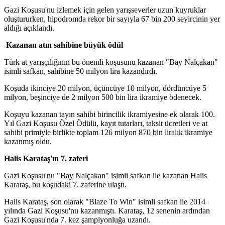
Gazi Koşusu'nu izlemek için gelen yarışseverler uzun kuyruklar
oluştururken, hipodromda rekor bir sayıyla 67 bin 200 seyircinin yer
aldığı açıklandı.
Kazanan atın sahibine büyük ödül
Türk at yarışçılığının bu önemli koşusunu kazanan "Bay Nalçakan"
isimli safkan, sahibine 50 milyon lira kazandırdı.
Koşuda ikinciye 20 milyon, üçüncüye 10 milyon, dördüncüye 5
milyon, beşinciye de 2 milyon 500 bin lira ikramiye ödenecek.
Koşuyu kazanan tayın sahibi birincilik ikramiyesine ek olarak 100.
Yıl Gazi Koşusu Özel Ödülü, kayıt tutarları, taksit ücretleri ve at
sahibi primiyle birlikte toplam 126 milyon 870 bin liralık ikramiye
kazanmış oldu.
Halis Karataş'ın 7. zaferi
Gazi Koşusu'nu "Bay Nalçakan" isimli safkan ile kazanan Halis
Karataş, bu koşudaki 7. zaferine ulaştı.
Halis Karataş, son olarak "Blaze To Win" isimli safkan ile 2014
yılında Gazi Koşusu'nu kazanmıştı. Karataş, 12 senenin ardından
Gazi Koşusu'nda 7. kez şampiyonluğa uzandı.