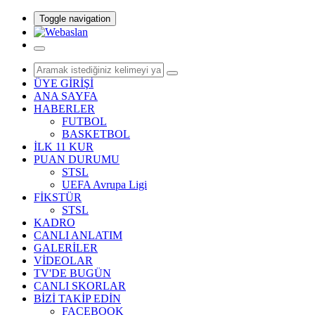
Toggle navigation
ÜYE GİRİŞİ
ANA SAYFA
HABERLER
FUTBOL
BASKETBOL
İLK 11 KUR
PUAN DURUMU
STSL
UEFA Avrupa Ligi
FİKSTÜR
STSL
KADRO
CANLI ANLATIM
GALERİLER
VİDEOLAR
TV'DE BUGÜN
CANLI SKORLAR
BİZİ TAKİP EDİN
FACEBOOK