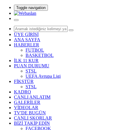
Toggle navigation
ÜYE GİRİŞİ
ANA SAYFA
HABERLER
FUTBOL
BASKETBOL
İLK 11 KUR
PUAN DURUMU
STSL
UEFA Avrupa Ligi
FİKSTÜR
STSL
KADRO
CANLI ANLATIM
GALERİLER
VİDEOLAR
TV'DE BUGÜN
CANLI SKORLAR
BİZİ TAKİP EDİN
FACEBOOK