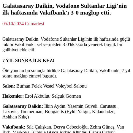
Galatasaray Daikin, Vodafone Sultanlar Ligi'nin
ilk haftasında Vakıfbank'ı 3-0 mağlup etti.
05/10/2024 Cumartesi
Galatasaray Daikin, Vodafone Sultanlar Ligi'nin ilk haftasında güçlü
rakibi Vakıfbank'ı set vermeden 3-0'lık skorla yenerek büyük bir
galibiyet elde etti.
7 YIL SONRA İLK KEZ!
Öte yandan bu sonuçla birlikte Galatasaray Daikin, Vakıfbank'ı 7 yıl
sonra mağlup etmeyi başardı.
Salon:
Burhan Felek Vestel Voleybol Salonu
Hakemler:
Erol Akbulut, Selçuk Görmen
Galatasaray Daikin:
İlkin Aydın, Yasemin Güveli, Carutasu,
Lazovic, Timmerman, Bongaerts (Eylül Yatgın, Kalandadze,
Aslıhan Kılıç)
Vakıfbank:
Sıla Çalışkan, Derya Cebecioğlu, Zehra Güneş, Van
Ryk, Markova, Xinyue (Ayça Aykaç Altıntaş, Cansu Özbay,