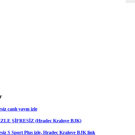
r
iz canlı yayın izle
 İZLE ŞİFRESİZ (Hradec Kralove BJK)
esiz S Sport Plus izle, Hradec Kralove BJK link