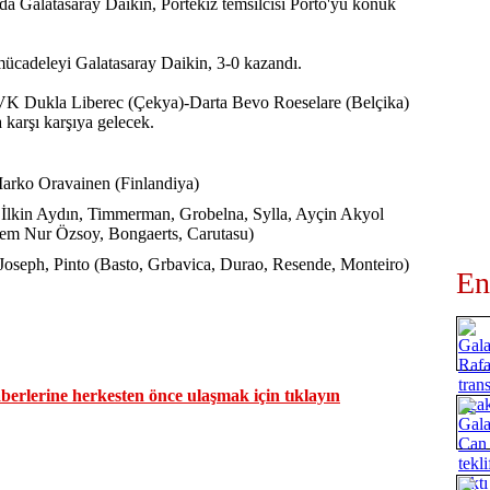
da Galatasaray Daikin, Portekiz temsilcisi Porto'yu konuk
cadeleyi Galatasaray Daikin, 3-0 kazandı.
r, VK Dukla Liberec (Çekya)-Darta Bevo Roeselare (Belçika)
a karşı karşıya gelecek.
Marko Oravainen (Finlandiya)
 İlkin Aydın, Timmerman, Grobelna, Sylla, Ayçin Akyol
İrem Nur Özsoy, Bongaerts, Carutasu)
Joseph, Pinto (Basto, Grbavica, Durao, Resende, Monteiro)
En
erlerine herkesten önce ulaşmak için tıklayın