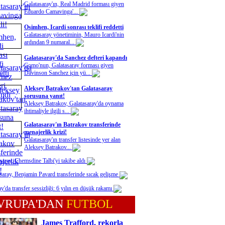
Galatasaray'ın, Real Madrid forması giyen
Eduardo Camavinga'...
Osimhen, Icardi sonrası teklifi reddetti
Galatasaray yönetiminin, Mauro Icardi'nin
ardından 9 numaral...
Galatasaray'da Sanchez defteri kapandı
Como'nun, Galatasaray forması giyen
Davinson Sanchez için yü...
Aleksey Batrakov'tan Galatasaray
sorusuna yanıt!
Aleksey Batrakov, Galatasaray'da oynama
ihtimaliyle ilgili s...
Galatasaray'ın Batrakov transferinde
menajerlik krizi!
Galatasaray'ın transfer listesinde yer alan
Aleksey Batrakov...
saray, Chemsdine Talbi'yi takibe aldı
saray, Benjamin Pavard transferinde sıcak gelişme
y'da transfer sessizliği: 6 yılın en düşük rakamı
VRUPA'DAN
FUTBOL
James Trafford, rekorla