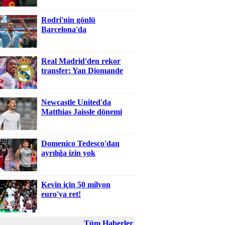
Rodri'nin gönlü
Barcelona'da
Real Madrid'den rekor
transfer: Yan Diomande
Newcastle United'da
Matthias Jaissle dönemi
Domenico Tedesco'dan
ayrılığa izin yok
Kevin için 50 milyon
euro'ya ret!
Tüm Haberler