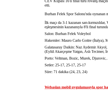
CEV Kupası 16'lı final turu rövanş maçın
etti.
Burhan Felek Spor Salonu'nda oynanan mü
İlk maçı da 3-1 kazanan sarı-kırmızılıla
eşleşmesinin kazananıyla 8'li final turund
Salon: Burhan Felek Voleybol
Hakemler: Mauro Carlo Goitre (İtalya), 
Galatasaray Daikin: Naz Aydemir Akyol,
(Eylül Akarçeşme Yatgın, Aslı Tecimer, 
Porto: Veltman, Bozic, Murek, Djurovic, 
Setler: 25-17, 25-17, 25-17
Süre: 71 dakika (24, 23, 24)
Webaslan mobil uygulamasıyla spor hab