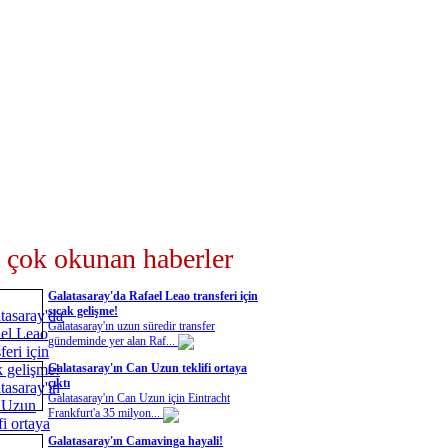
 çok okunan haberler
Galatasaray'da Rafael Leao transferi için
sıcak gelişme!
Galatasaray'ın uzun süredir transfer
gündeminde yer alan Raf...
Galatasaray'ın Can Uzun teklifi ortaya
çıktı
Galatasaray'ın Can Uzun için Eintracht
Frankfurt'a 35 milyon...
Galatasaray'ın Camavinga hayali!