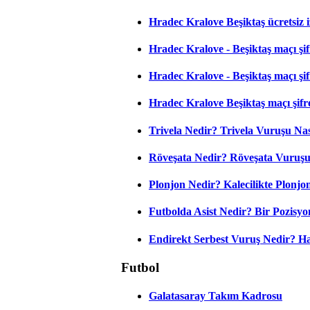
Hradec Kralove Beşiktaş ücretsiz i
Hradec Kralove - Beşiktaş maçı şifr
Hradec Kralove - Beşiktaş maçı şifre
Hradec Kralove Beşiktaş maçı şifr
Trivela Nedir? Trivela Vuruşu Nası
Röveşata Nedir? Röveşata Vuruşu 
Plonjon Nedir? Kalecilikte Plonjon
Futbolda Asist Nedir? Bir Pozisyo
Endirekt Serbest Vuruş Nedir? H
Futbol
Galatasaray Takım Kadrosu