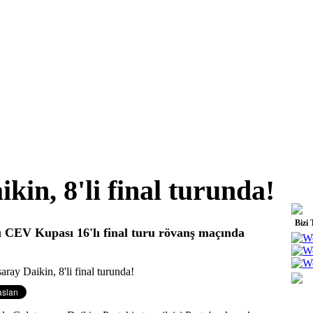
kin, 8'li final turunda!
Bizi 
ı CEV Kupası 16'lı final turu rövanş maçında