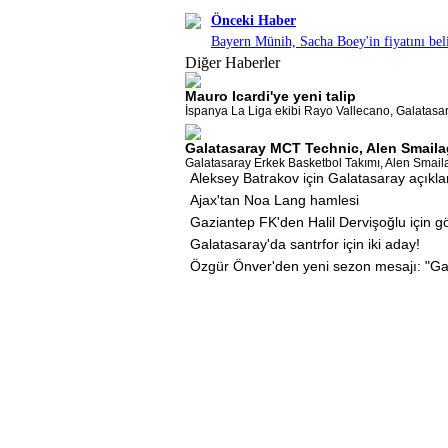
Önceki Haber
Bayern Münih, Sacha Boey'in fiyatını beli
Diğer Haberler
Mauro Icardi'ye yeni talip
İspanya La Liga ekibi Rayo Vallecano, Galatasaray
Galatasaray MCT Technic, Alen Smailag
Galatasaray Erkek Basketbol Takımı, Alen Smailagi
Aleksey Batrakov için Galatasaray açıkl
Ajax'tan Noa Lang hamlesi
Gaziantep FK'den Halil Dervişoğlu için 
Galatasaray'da santrfor için iki aday!
Özgür Önver'den yeni sezon mesajı: "Ga