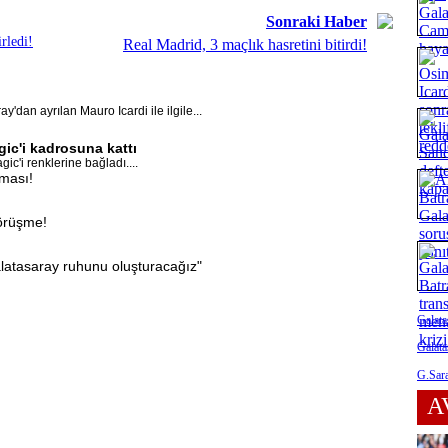
Sonraki Haber
rledi!
Real Madrid, 3 maçlık hasretini bitirdi!
'dan ayrılan Mauro Icardi ile ilgile...
ic'i kadrosuna kattı
c'i renklerine bağladı....
aması!
görüşme!
latasaray ruhunu oluşturacağız"
Galata
Galata
G.Sara
A