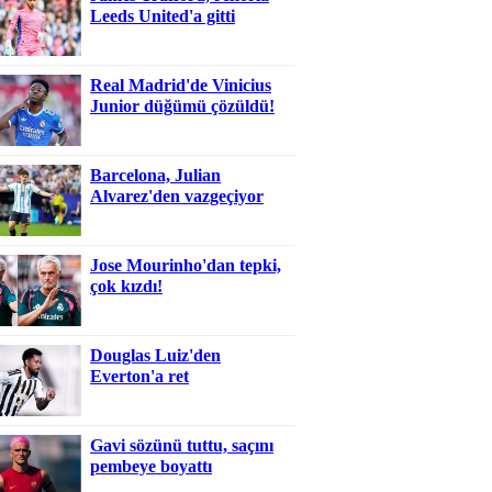
Leeds United'a gitti
Real Madrid'de Vinicius
Junior düğümü çözüldü!
Barcelona, Julian
Alvarez'den vazgeçiyor
Jose Mourinho'dan tepki,
çok kızdı!
Douglas Luiz'den
Everton'a ret
Gavi sözünü tuttu, saçını
pembeye boyattı